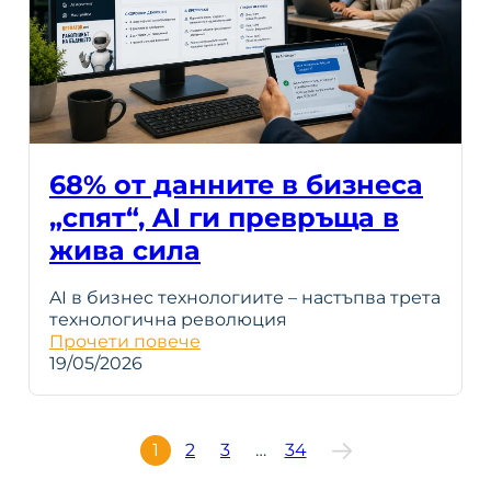
68% от данните в бизнеса
„спят“, AI ги превръща в
жива сила
AI в бизнес технологиите – настъпва трета
технологична революция
Прочети повече
19/05/2026
1
2
3
…
34