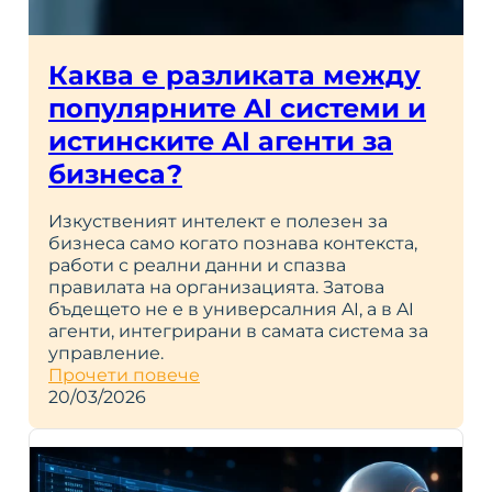
Каква е разликата между
популярните AI системи и
истинските AI агенти за
бизнеса?
Изкуственият интелект е полезен за
бизнеса само когато познава контекста,
работи с реални данни и спазва
правилата на организацията. Затова
бъдещето не е в универсалния AI, а в AI
агенти, интегрирани в самата система за
управление.
Прочети повече
20/03/2026