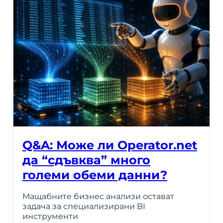
Q&A: Може ли Operator.net
да “сдъвква” много
големи обеми данни?
Мащабните бизнес анализи остават
задача за специализирани BI
инструменти