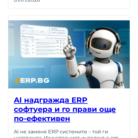
AI надгражда ERP
софтуера и го прави още
по-ефективен
AI не заменя ERP системите – той ги
надгражда. Изкуственият интелект в erp