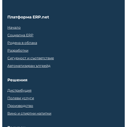
Платформа ERP.net
Начало
Социална ERP
Родена в облака
Разработки
Сигурност и съответствие
Автоматизиран ъпгрейд
Решения
Дистрибуция
Полеви услуги
Производство
Вино и спиртни напитки