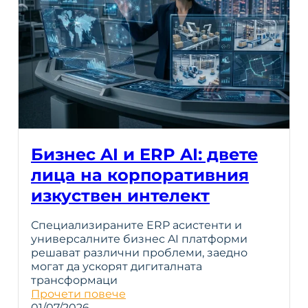
Бизнес AI и ERP AI: двете
лица на корпоративния
изкуствен интелект
Специализираните ERP асистенти и
универсалните бизнес AI платформи
решават различни проблеми, заедно
могат да ускорят дигиталната
трансформаци
Прочети повече
01/07/2026