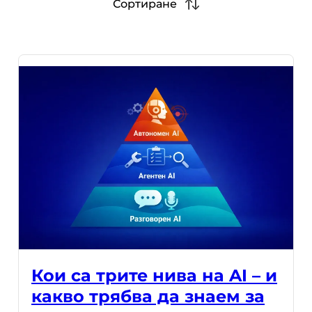
Сортиране
Кои са трите нива на AI – и
какво трябва да знаем за