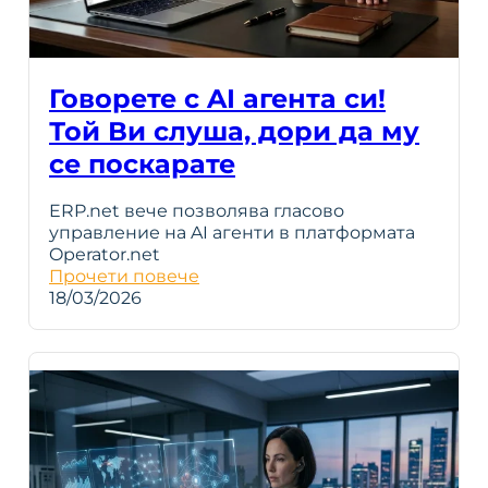
Говорете с AI агента си!
Той Ви слуша, дори да му
се поскарате
ERP.net вече позволява гласово
управление на AI агенти в платформата
Operator.net
Прочети повече
18/03/2026