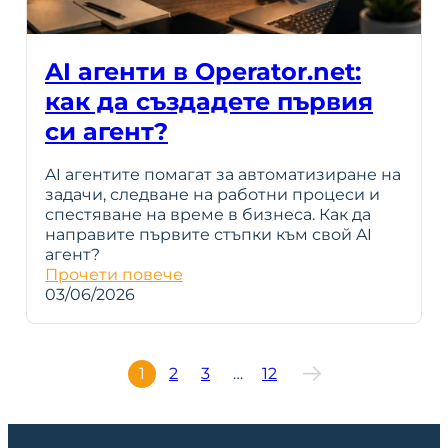
AI агенти в Operator.net:
как да създадете първия
си агент?
AI агентите помагат за автоматизиране на
задачи, следване на работни процеси и
спестяване на време в бизнеса. Как да
направите първите стъпки към свой AI
агент?
Прочети повече
03/06/2026
1
2
3
…
12