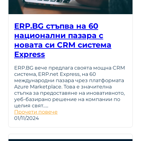
ERP.BG стъпва на 60
национални пазара с
новата си CRM система
Express
ERP.BG вече предлага своята мощна CRM
система, ERP.net Express, на 60
международни пазара чрез платформата
Azure Marketplace. Това е значителна
стъпка за предоставяне на иновативното,
уеб-базирано решение на компании по
целия свят…..
Прочети повече
01/11/2024