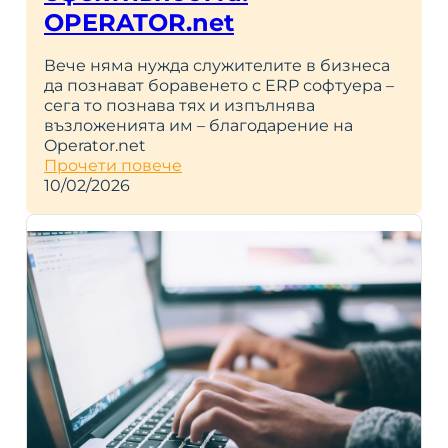
OPERATOR.net
Вече няма нужда служителите в бизнеса
да познават боравенето с ERP софтуера –
сега то познава тях и изпълнява
възложенията им – благодарение на
Operator.net
Прочети повече
10/02/2026