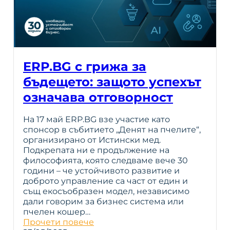
ERP.BG с грижа за
бъдещето: защото успехът
означава отговорност
На 17 май ERP.BG взе участие като
спонсор в събитието „Денят на пчелите“,
организирано от Истински мед.
Подкрепата ни е продължение на
философията, която следваме вече 30
години – че устойчивото развитие и
доброто управление са част от един и
същ екосъобразен модел, независимо
дали говорим за бизнес система или
пчелен кошер…
Прочети повече