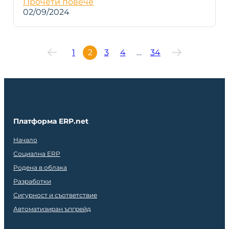
Прочети повече
02/09/2024
1
2
3
4
…
34
Платформа ERP.net
Начало
Социална ERP
Родена в облака
Разработки
Сигурност и съответствие
Автоматизиран ъпгрейд