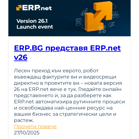
ERP.BG представя ERP.net
v26
Лесен преход към еврото, робот
въвеждащ фактурите ви и видеосрещи
директно в проектите ви – новата версия
26 на ERP.net вече е тук. Гледайте онлайн
представянето ѝ, за да разберете как
ERP.net автоматизира рутинните процеси
и освобождава най-ценния ресурс на
вашия бизнес за стратегически цели и
растеж.
Прочети повече
27/10/2025