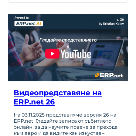
Видеопредставяне на
ERP.net 26
На 03.11.2025 представихме версия 26 на
ERP.net. Гледайте записа от събитието
онлайн, за да научите повече за прехода
към евро и да видите как изкуствен