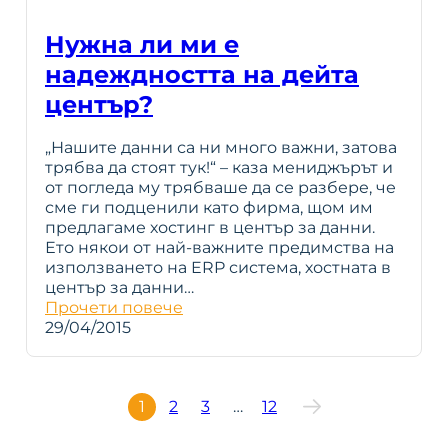
Нужна ли ми е
надеждността на дейта
център?
„Нашите данни са ни много важни, затова
трябва да стоят тук!“ – каза мениджърът и
от погледа му трябваше да се разбере, че
сме ги подценили като фирма, щом им
предлагаме хостинг в център за данни.
Ето някои от най-важните предимства на
използването на ERP система, хостната в
център за данни…
Прочети повече
29/04/2015
1
2
3
…
12