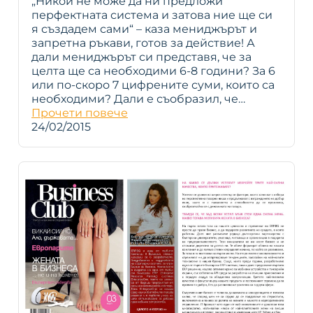
„Никой не може да ни предложи
перфектната система и затова ние ще си
я създадем сами“ – каза мениджърът и
запретна ръкави, готов за действие! А
дали мениджърът си представя, че за
целта ще са необходими 6-8 години? За 6
или по-скоро 7 цифрените суми, които са
необходими? Дали е съобразил, че…
Прочети повече
24/02/2015