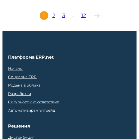
1
2
3
…
12
Платформа ERP.net
Начало
Социална ERP
Родена в облака
Разработки
Сигурност и съответствие
Автоматизиран ъпгрейд
Решения
Дистрибуция