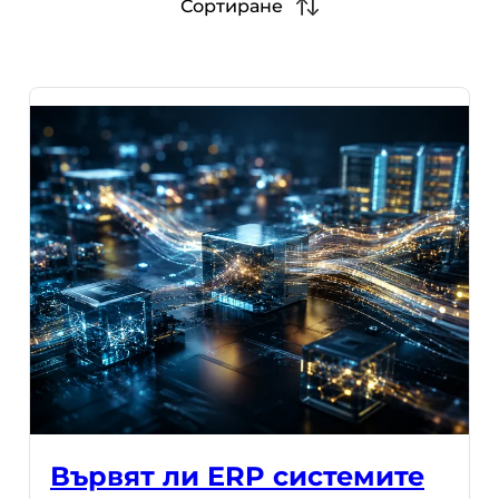
Сортиране
Вървят ли ERP системите