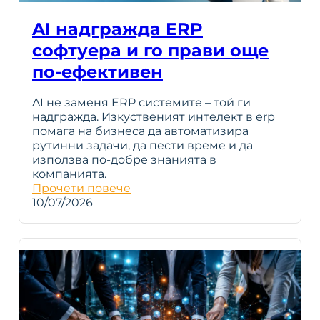
AI надгражда ERP
софтуера и го прави още
по-ефективен
AI не заменя ERP системите – той ги
надгражда. Изкуственият интелект в erp
помага на бизнеса да автоматизира
рутинни задачи, да пести време и да
използва по-добре знанията в
компанията.
Прочети повече
10/07/2026