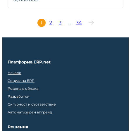
1
2
3
…
34
Платформа ERP.net
Начало
Социална ERP
Родена в облака
Разработки
Сигурност и съответствие
Автоматизиран ъпгрейд
Решения