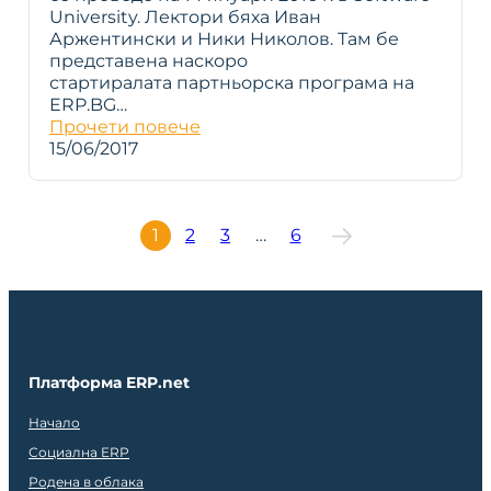
University. Лектори бяха Иван
Аржентински и Ники Николов. Там бе
представена наскоро
стартиралата партньорска програма на
ERP.BG…
Прочети повече
15/06/2017
1
2
3
…
6
Платформа ERP.net
Начало
Социална ERP
Родена в облака