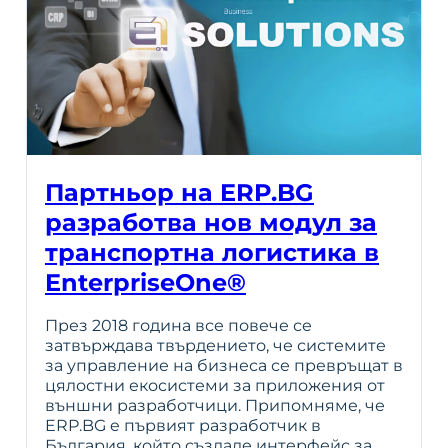
Партньор на ERP.BG
разработва нов модул за
транспортна логистика в
EnterpriseOne®
През 2018 година все повече се
затвърждава твърдението, че системите
за управление на бизнеса се превръщат в
цялостни екосистеми за приложения от
външни разработчици. Припомняме, че
ERP.BG e първият разработчик в
България, който създаде интерфейс за…