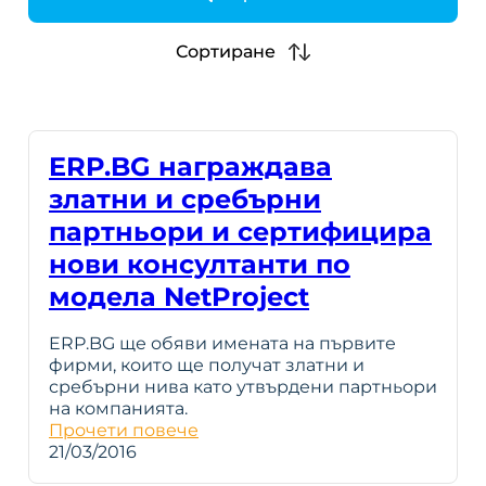
h
Сортиране
ERP.BG награждава
златни и сребърни
партньори и сертифицира
нови консултанти по
модела NetProject
ERP.BG ще обяви имената на първите
фирми, които ще получат златни и
сребърни нива като утвърдени партньори
на компанията.
Прочети повече
21/03/2016