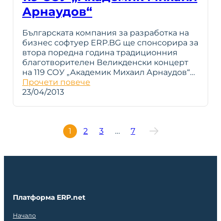
Арнаудов“
Българската компания за разработка на
бизнес софтуер ERP.BG ще спонсорира за
втора поредна година традиционния
благотворителен Великденски концерт
на 119 СОУ „Академик Михаил Арнаудов“…
Прочети повече
23/04/2013
1
2
3
…
7
Платформа ERP.net
Начало