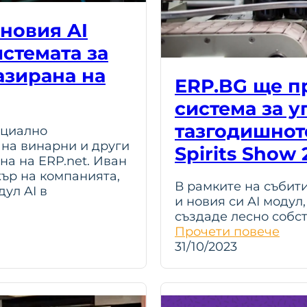
новия AI
стемата за
азирана на
ERP.BG ще п
система за 
тазгодишнот
ициално
 на винарни и други
Spirits Show 
на на ERP.net. Иван
ър на компанията,
В рамките на събит
ул AI в
и новия си AI модул
създаде лесно собс
Прочети повече
31/10/2023