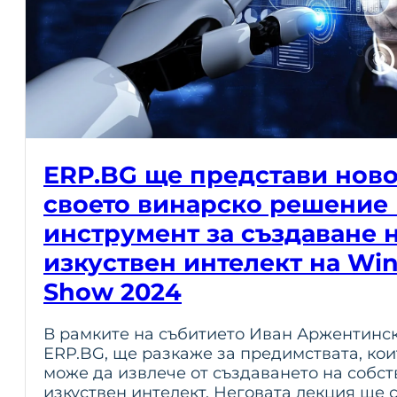
ERP.BG ще представи ново
своето винарско решение 
инструмент за създаване 
изкуствен интелект на Wine
Show 2024
В рамките на събитието Иван Аржентинск
ERP.BG, ще разкаже за предимствата, ко
може да извлече от създаването на собс
изкуствен интелект. Неговата лекция ще с