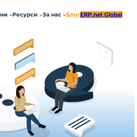
ни
Ресурси
За нас
Блог
ERP.net Global