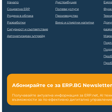
Начало
Дистрибуция
Expr
Социална ERP
Полеви услуги
Функ
Родена в облака
Производство
Техн
Разработки
Вино и спиртни напитки
Доку
Сигурност и съответствие
разр
Автоматизиран ъпгрейд
Марк
Порт
Подд
Проб
Проб
Абонирайте се за ERP.BG Newslette
Получавайте актуална информация за ERP.net, AI тех
възможности за по-ефективно дигитално управление