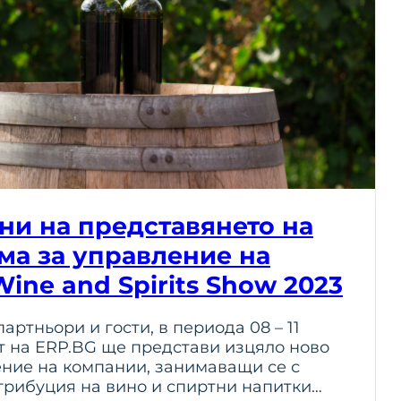
ни на представянето на
ма за управление на
ine and Spirits Show 2023
артньори и гости, в периода 08 – 11
т на ERP.BG ще представи изцяло ново
ние на компании, занимаващи се с
трибуция на вино и спиртни напитки…