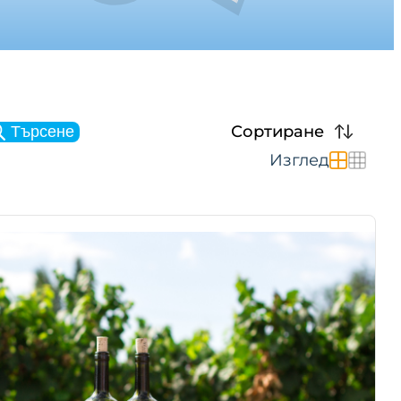
Сортиране
Търсене
Изглед