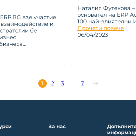
Наталия Футекова –
основател на ERP A
 ERP.BG взе участие
100 най-влиятелни И
 взаимодействие и
Прочети повече
стратегии бе
06/04/2023
бизнес
 бизнеса…
1
2
3
…
7
урси
За нас
Допълнит
информац