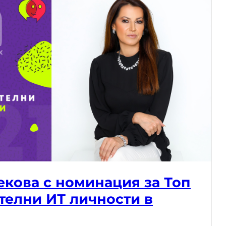
екова с номинация за Топ
телни ИТ личности в