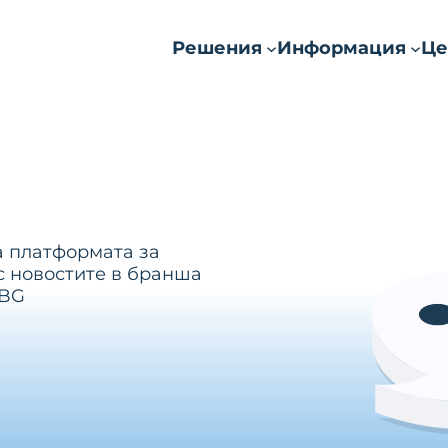
Решения
Информация
Це
а платформата за
с новостите в бранша
.BG