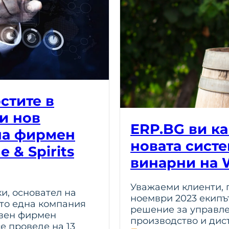
стите в
и нов
ERP.BG ви ка
на фирмен
новата систе
 & Spirits
винарни на W
Уважаеми клиенти, п
и, основател на
ноември 2023 екипъ
ито една компания
решение за управле
твен фирмен
производство и дис
е проведе на 13