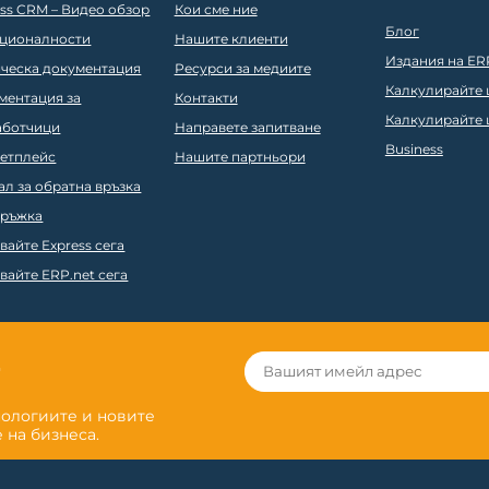
ess CRM – Видео обзор
Кои сме ние
Блог
ционалности
Нашите клиенти
Издания на ER
ическа документация
Ресурси за медиите
Калкулирайте ц
ментация за
Контакти
Калкулирайте ц
аботчици
Направете запитване
Business
етплейс
Нашите партньори
ал за обратна връзка
ръжка
вайте Express сега
вайте ERP.net сега
r
нологиите и новите
 на бизнеса.