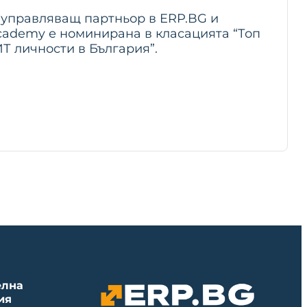
 управляващ партньор в ERP.BG и
cademy е номинирана в класацията “Топ
Т личности в България”.
елна
ия