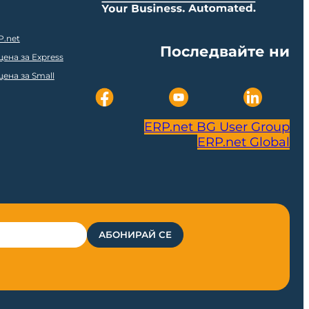
P.net
Последвайте ни
ена за Express
ена за Small
ERP.net BG User Group
ERP.net Global