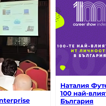
Наталия Фут
100 най-влия
nterprise
България