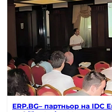
ERP.BG– партньор на IDC E