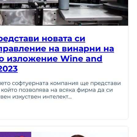
редстави новата си
управление на винарни на
о изложение Wine and
2023
ието софтуерната компания ще представи
, който позволява на всяка фирма да си
твен изкуствен интелект…