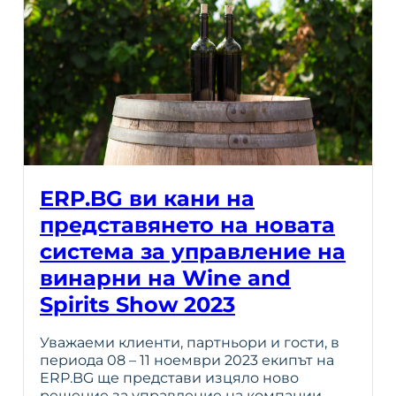
ERP.BG ви кани на
представянето на новата
система за управление на
винарни на Wine and
Spirits Show 2023
Уважаеми клиенти, партньори и гости, в
периода 08 – 11 ноември 2023 екипът на
ERP.BG ще представи изцяло ново
решение за управление на компании,