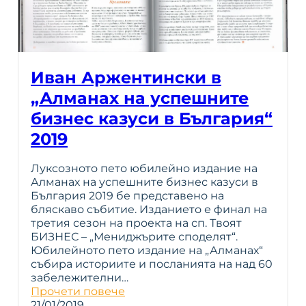
Иван Аржентински в
„Алманах на успешните
бизнес казуси в България“
2019
Луксозното пето юбилейно издание на
Алманах на успешните бизнес казуси в
България 2019 бе представено на
бляскаво събитие. Изданието е финал на
третия сезон на проекта на сп. Твоят
БИЗНЕС – „Мениджърите споделят“.
Юбилейното пето издание на „Алманах“
събира историите и посланията на над 60
забележителни…
Прочети повече
21/01/2019