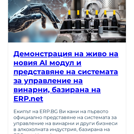
Демонстрация на живо на
новия AI модул и
представяне на системата
за управление на
винарни, базирана на
ERP.net
Екипът на ERP.BG Ви кани на първото
официално представяне на системата за
управление на винарни и други бизнеси
в алкохолната индустрия, базирана на