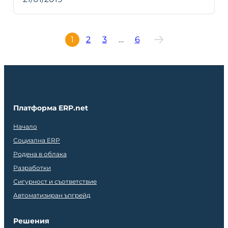
1
2
3
…
6
Платформа ERP.net
Начало
Социална ERP
Родена в облака
Разработки
Сигурност и съответствие
Автоматизиран ъпгрейд
Решения