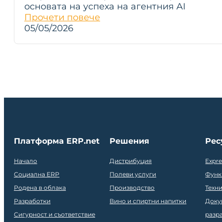
основата на успеха на агентния AI
Прочети повече
05/05/2026
Платформа ERP.net
Решения
Рес
Начало
Дистрибуция
Expr
Социална ERP
Полеви услуги
Функ
Родена в облака
Производство
Техн
Разработки
Вино и спиртни напитки
Доку
Сигурност и съответствие
разр