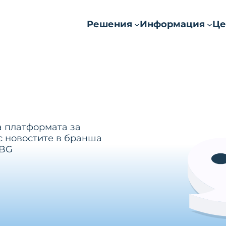
Решения
Информация
Це
а платформата за
с новостите в бранша
.BG