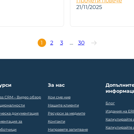
Прочети повече
21/11/2025
1
2
3
…
30
урси
За нас
Допълнит
информац
ess CRM – Видео обзор
Кои сме ние
Блог
ционалности
Нашите клиенти
Издания на ER
ическа документация
Ресурси за медиите
Калкулирайте ц
ментация за
Контакти
Калкулирайте ц
аботчици
Направете запитване