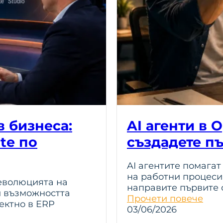
в бизнеса:
AI агенти в O
te по
създадете пъ
AI агентите помагат
на работни процеси 
в еволюцията на
направите първите с
и възможността
Прочети повече
ектно в ERP
03/06/2026