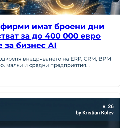
 фирми имат броени дни
тват за до 400 000 евро
 за бизнес AI
одкрепя внедряването на ERP, CRM, BPM
ро, малки и средни предприятия…