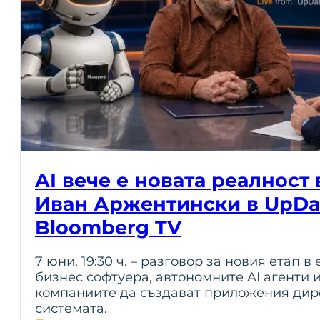
AI вече е новата реалност 
Иван Аржентински в UpDa
Bloomberg TV
7 юни, 19:30 ч. – разговор за новия етап 
бизнес софтуера, автономните AI агенти 
компаниите да създават приложения дир
системата.