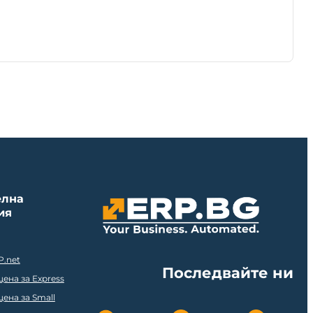
елна
ия
P.net
Последвайте ни
ена за Express
ена за Small