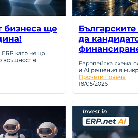
т бизнеса ще
Българските
дина!
да кандидатс
финансиране
а ERP като нещо
о всъщност е
Европейска схема п
и AI решения в мик
Прочети повече
18/05/2026