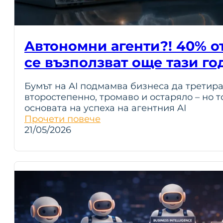
Aвтономни агенти?! 40% о
се възползват още тази го
Бумът на AI подмамва бизнеса да третир
второстепенно, тромаво и остаряло – но т
основата на успеха на агентния AI
Прочети повече
21/05/2026