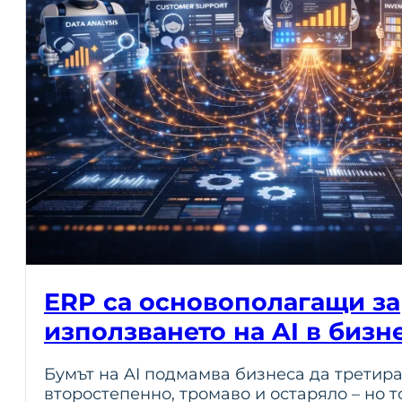
ERP са основополагащи за
използването на AI в бизн
Бумът на AI подмамва бизнеса да третир
второстепенно, тромаво и остаряло – но т