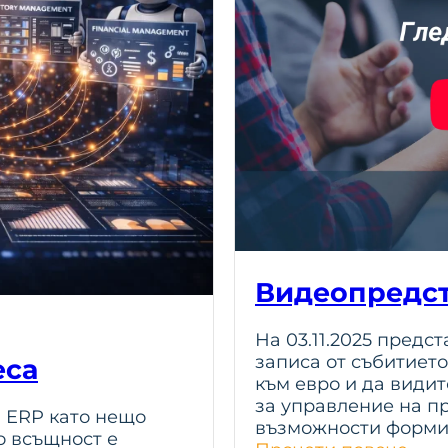
Видеопредст
На 03.11.2025 предс
записа от събитието
еса
към евро и да видит
за управление на п
а ERP като нещо
възможности форми
о всъщност е