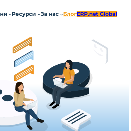
ни
Ресурси
За нас
Блог
ERP.net Global