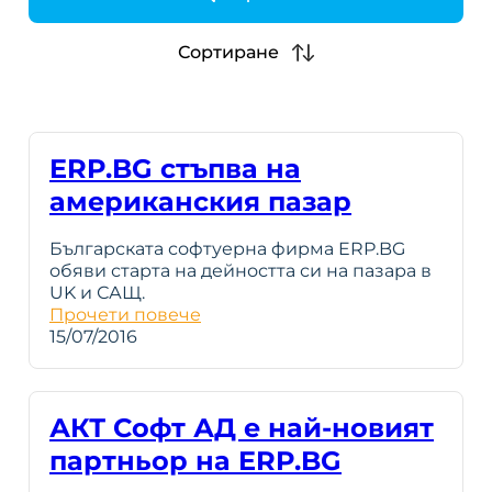
h
Сортиране
ERP.BG стъпва на
американския пазар
Българската софтуерна фирма ERP.BG
обяви старта на дейността си на пазара в
UK и САЩ.
Прочети повече
15/07/2016
АКТ Софт АД е най-новият
партньор на ERP.BG