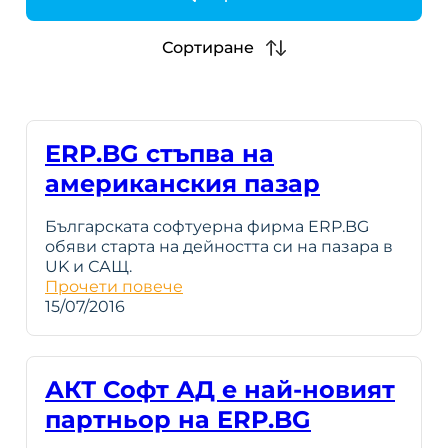
h
Сортиране
ERP.BG стъпва на
американския пазар
Българската софтуерна фирма ERP.BG
обяви старта на дейността си на пазара в
UK и САЩ.
Прочети повече
15/07/2016
АКТ Софт АД е най-новият
партньор на ERP.BG