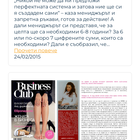
„Никой не може да ни предложи
перфектната система и затова ние ще си
я създадем сами“ – каза мениджърът и
запретна ръкави, готов за действие! А
дали мениджърът си представя, че за
целта ще са необходими 6-8 години? За 6
или по-скоро 7 цифрените суми, които са
необходими? Дали е съобразил, че…
Прочети повече
24/02/2015