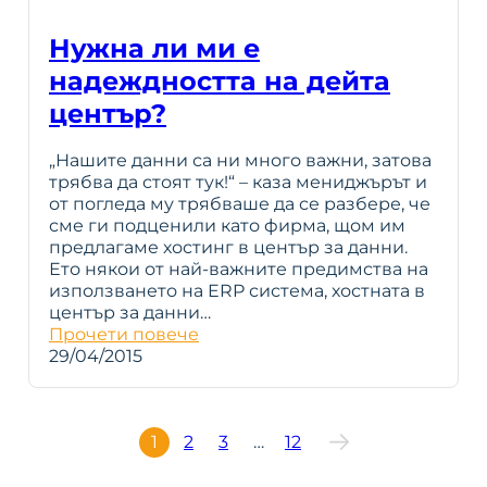
Нужна ли ми е
надеждността на дейта
център?
„Нашите данни са ни много важни, затова
трябва да стоят тук!“ – каза мениджърът и
от погледа му трябваше да се разбере, че
сме ги подценили като фирма, щом им
предлагаме хостинг в център за данни.
Ето някои от най-важните предимства на
използването на ERP система, хостната в
център за данни…
Прочети повече
29/04/2015
1
2
3
…
12