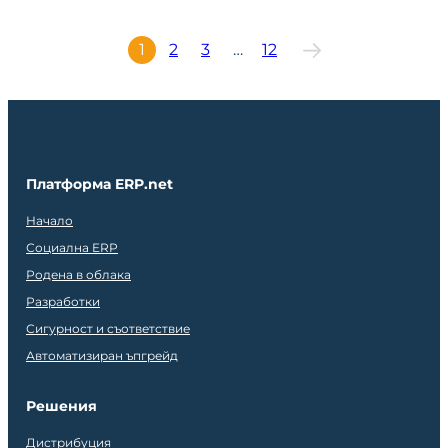
1
2
3
…
12
Платформа ERP.net
Начало
Социална ERP
Родена в облака
Разработки
Сигурност и съответствие
Автоматизиран ъпгрейд
Решения
Дистрибуция