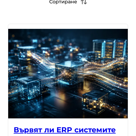
Сортиране
Вървят ли ERP системите