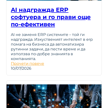
AI надгражда ERP
софтуера и го прави още
по-ефективен
AI не заменя ERP системите – той ги
надгражда. Изкуственият интелект в erp
помага на бизнеса да автоматизира
рутинни задачи, да пести време и да
използва по-добре знанията в
компанията.
Прочети повече
10/07/2026