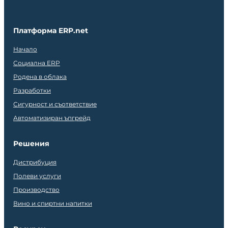
Платформа ERP.net
Начало
Социална ERP
Родена в облака
Разработки
Сигурност и съответствие
Автоматизиран ъпгрейд
Решения
Дистрибуция
Полеви услуги
Производство
Вино и спиртни напитки