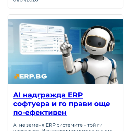
AI надгражда ERP
софтуера и го прави още
по-ефективен
AI не заменя ERP системите – той ги
надгражда. Изкуственият интелект в erp