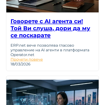
Говорете с AI агента си!
Той Ви слуша, дори да му
се поскарате
ERP.net вече позволява гласово
управление на AI агенти в платформата
Operator.net
Прочети повече
18/03/2026