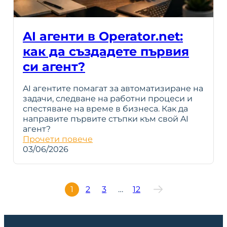
AI агенти в Operator.net:
как да създадете първия
си агент?
AI агентите помагат за автоматизиране на
задачи, следване на работни процеси и
спестяване на време в бизнеса. Как да
направите първите стъпки към свой AI
агент?
Прочети повече
03/06/2026
1
2
3
…
12