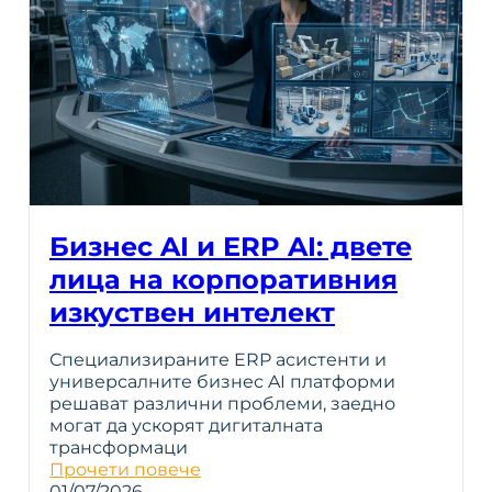
Бизнес AI и ERP AI: двете
лица на корпоративния
изкуствен интелект
Специализираните ERP асистенти и
универсалните бизнес AI платформи
решават различни проблеми, заедно
могат да ускорят дигиталната
трансформаци
Прочети повече
01/07/2026