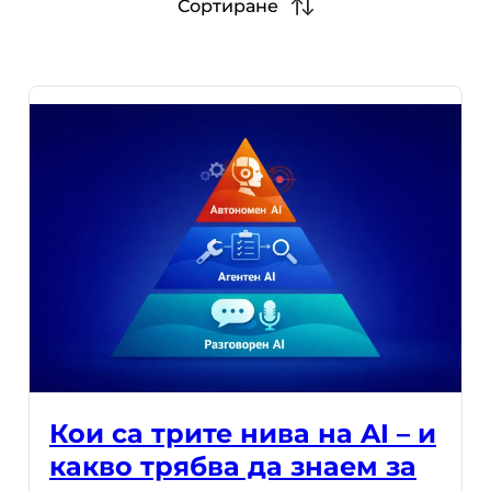
Сортиране
Кои са трите нива на AI – и
какво трябва да знаем за