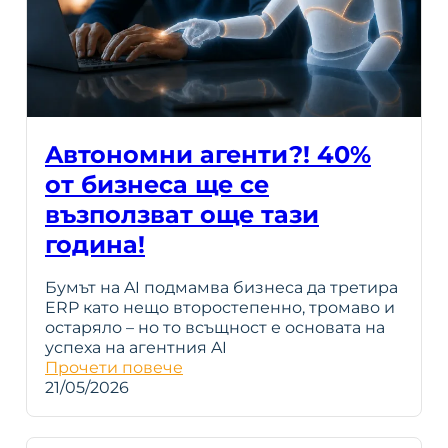
Aвтономни агенти?! 40%
от бизнеса ще се
възползват още тази
година!
Бумът на AI подмамва бизнеса да третира
ERP като нещо второстепенно, тромаво и
остаряло – но то всъщност е основата на
успеха на агентния AI
Прочети повече
21/05/2026