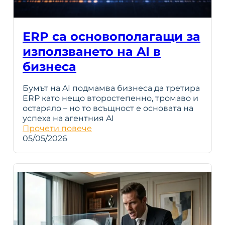
ERP са основополагащи за
използването на AI в
бизнеса
Бумът на AI подмамва бизнеса да третира
ERP като нещо второстепенно, тромаво и
остаряло – но то всъщност е основата на
успеха на агентния AI
Прочети повече
05/05/2026