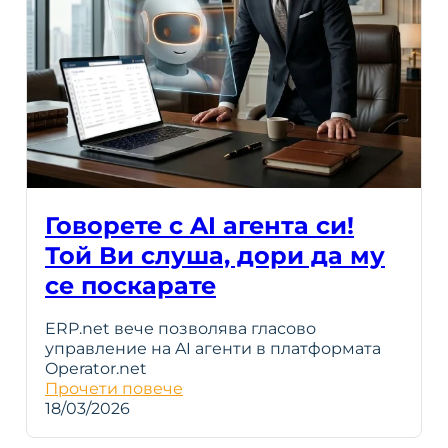
Говорете с AI агента си!
Той Ви слуша, дори да му
се поскарате
ERP.net вече позволява гласово
управление на AI агенти в платформата
Operator.net
Прочети повече
18/03/2026