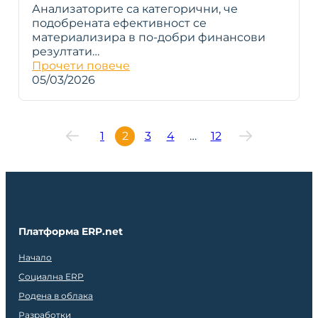
Анализаторите са категорични, че
подобрената ефективност се
материализира в по-добри финансови
резултати…
Прочети повече
05/03/2026
1
2
3
4
…
12
Платформа ERP.net
Начало
Социална ERP
Родена в облака
Разработки