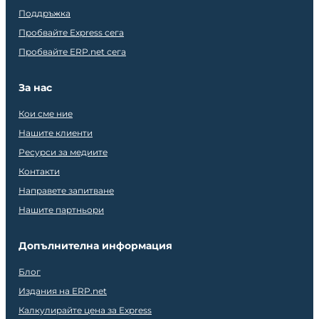
Поддръжка
Пробвайте Express сега
Пробвайте ERP.net сега
За нас
Кои сме ние
Нашите клиенти
Ресурси за медиите
Контакти
Направете запитване
Нашите партньори
Допълнителна информация
Блог
Издания на ERP.net
Калкулирайте цена за Express