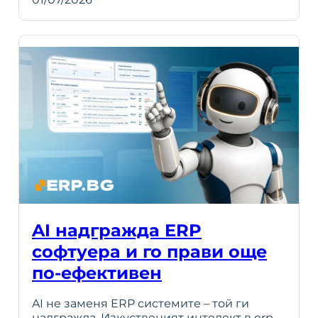
AI надгражда ERP
софтуера и го прави още
по-ефективен
AI не заменя ERP системите – той ги
надгражда. Изкуственият интелект в erp