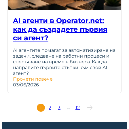
AI агенти в Operator.net:
как да създадете първия
си агент?
AI агентите помагат за автоматизиране на
задачи, следване на работни процеси и
спестяване на време в бизнеса. Как да
направите първите стъпки към свой AI
агент?
Прочети повече
03/06/2026
1
2
3
…
12