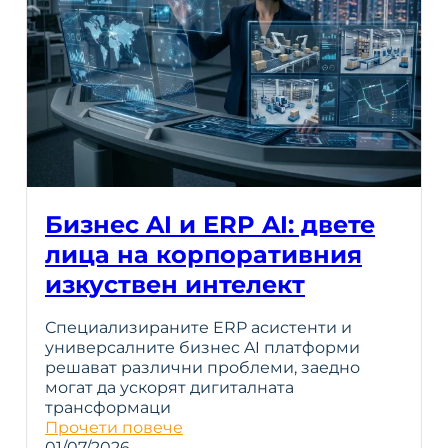
Бизнес AI и ERP AI: двете
лица на корпоративния
изкуствен интелект
Специализираните ERP асистенти и
универсалните бизнес AI платформи
решават различни проблеми, заедно
могат да ускорят дигиталната
трансформаци
Прочети повече
01/07/2026