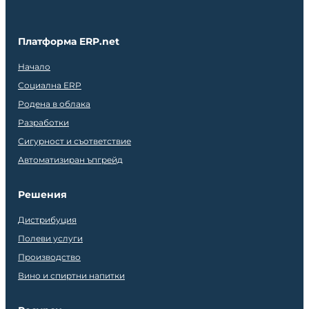
Платформа ERP.net
Начало
Социална ERP
Родена в облака
Разработки
Сигурност и съответствие
Автоматизиран ъпгрейд
Решения
Дистрибуция
Полеви услуги
Производство
Вино и спиртни напитки