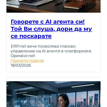
Говорете с AI агента си!
Той Ви слуша, дори да му
се поскарате
ERP.net вече позволява гласово
управление на AI агенти в платформата
Operator.net
Прочети повече
18/03/2026