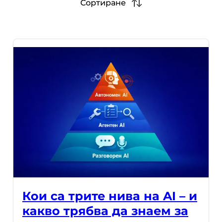
Сортиране
Кои са трите нива на AI – и
какво трябва да знаем за