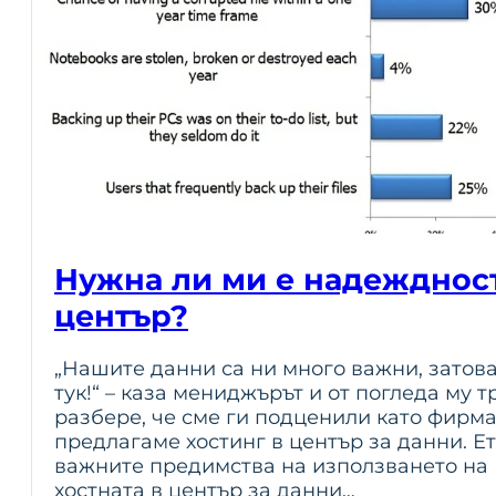
Нужна ли ми е надеждност
център?
„Нашите данни са ни много важни, затова
тук!“ – каза мениджърът и от погледа му 
разбере, че сме ги подценили като фирм
предлагаме хостинг в център за данни. Ет
важните предимства на използването на 
хостната в център за данни…