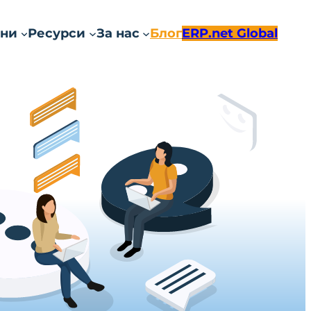
ни
Ресурси
За нас
Блог
ERP.net Global