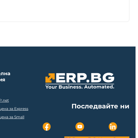
елна
ия
P.net
Последвайте ни
ена за Express
ена за Small