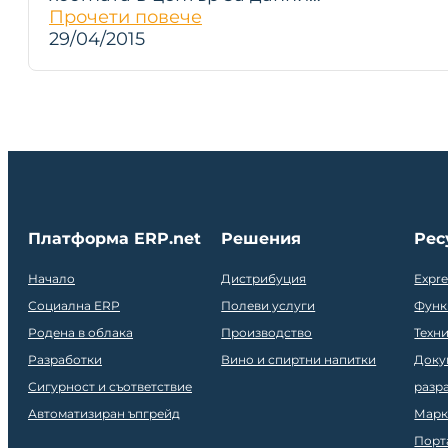
Прочети повече
29/04/2015
Платформа ERP.net
Решения
Рес
Начало
Дистрибуция
Expr
Социална ERP
Полеви услуги
Функ
Родена в облака
Производство
Техн
Разработки
Вино и спиртни напитки
Доку
Сигурност и съответствие
разр
Автоматизиран ъпгрейд
Марк
Порт