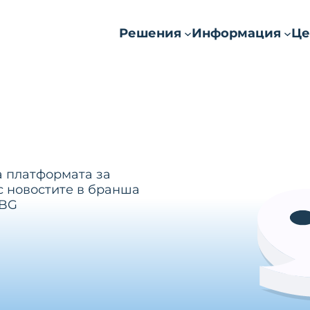
Решения
Информация
Це
а платформата за
с новостите в бранша
.BG