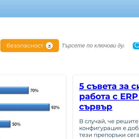
S
:
безопасност
✕
e
a
r
c
h
5 съвета за 
работа с ERP
сървър
В случай, че решит
конфигурация е доб
тези препоръки сега