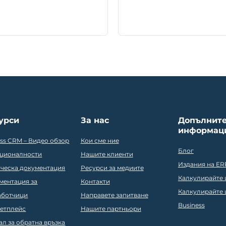
урси
За нас
Допълнит
информац
ess CRM – Видео обзор
Кои сме ние
Блог
ционалности
Нашите клиенти
Издания на ER
ическа документация
Ресурси за медиите
Калкулирайте ц
ментация за
Контакти
Калкулирайте ц
аботчици
Направете запитване
Business
етплейс
Нашите партньори
ал за обратна връзка