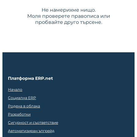
Не намерихме нищо.
Моля проверете правописа или
пробвайте друго търсене.
Платформа ERP.net
Начало
Социална ERP
Родена в облака
Разработки
Сигурност и съответствие
Автоматизиран ъпгрейд