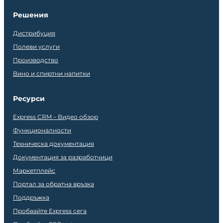
Решения
Дистрибуция
Полеви услуги
Производство
Вино и спиртни напитки
Ресурси
Express CRM – Видео обзор
Функционалности
Техническа документация
Документация за разработчици
Маркетплейс
Портал за обратна връзка
Поддръжка
Пробвайте Express сега