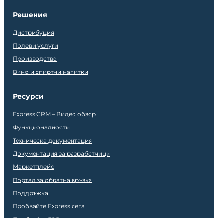
Решения
Дистрибуция
Полеви услуги
Производство
Вино и спиртни напитки
Ресурси
Express CRM – Видео обзор
Функционалности
Техническа документация
Документация за разработчици
Маркетплейс
Портал за обратна връзка
Поддръжка
Пробвайте Express сега