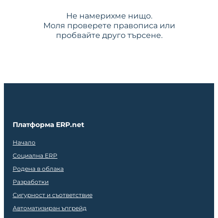
Не намерихме нищо.
Моля проверете правописа или
пробвайте друго търсене.
Платформа ERP.net
Начало
Социална ERP
Родена в облака
Разработки
Сигурност и съответствие
Автоматизиран ъпгрейд