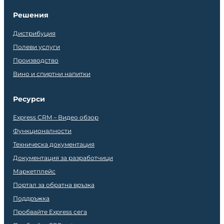
Решения
Дистрибуция
Полеви услуги
Производство
Вино и спиртни напитки
Ресурси
Express CRM – Видео обзор
Функционалности
Техническа документация
Документация за разработчици
Маркетплейс
Портал за обратна връзка
Поддръжка
Пробвайте Express сега