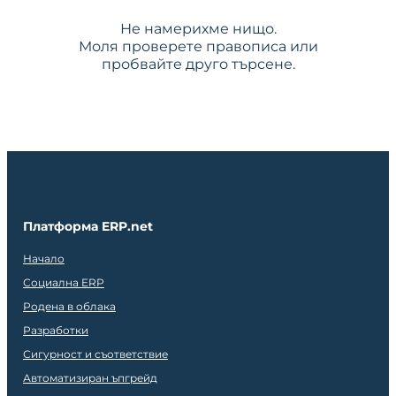
Не намерихме нищо.
Моля проверете правописа или
пробвайте друго търсене.
Платформа ERP.net
Начало
Социална ERP
Родена в облака
Разработки
Сигурност и съответствие
Автоматизиран ъпгрейд