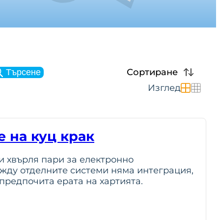
Сортиране
Търсене
Изглед
 на куц крак
и хвърля пари за електронно
ежду отделните системи няма интеграция,
предпочита ерата на хартията.