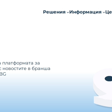
Решения
Информация
Це
а платформата за
с новостите в бранша
.BG