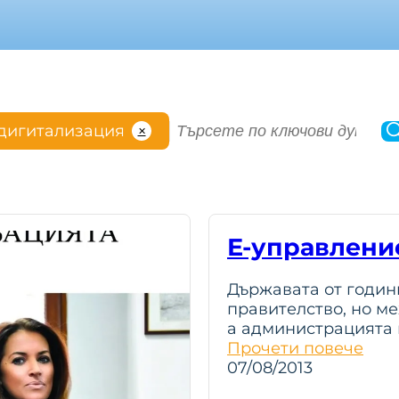
S
дигитализация
✕
e
a
r
c
h
Е-управление
Държавата от годин
правителство, но м
а администрацията 
Прочети повече
07/08/2013