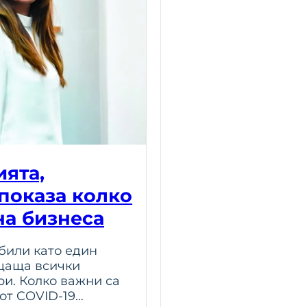
ията,
 показа колко
на бизнеса
били като един
ащаща всички
и. Колко важни са
 от COVID-19…