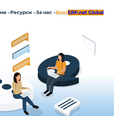
ни
Ресурси
За нас
Блог
ERP.net Global