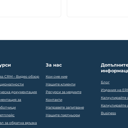
урси
За нас
Допълнит
информац
ess CRM – Видео обзор
Кои сме ние
Блог
ционалности
Нашите клиенти
Издания на ER
ическа документация
Ресурси за медиите
Калкулирайте ц
ментация за
Контакти
Калкулирайте ц
аботчици
Направете запитване
Business
етплейс
Нашите партньори
ал за обратна връзка