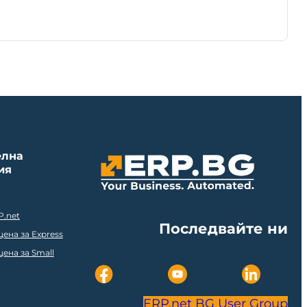
елна
ия
P.net
Последвайте ни
ена за Express
ена за Small
ERP.net BG User Group