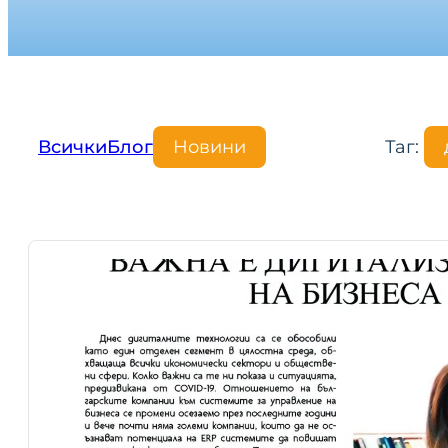
Всички
Блог
Новини
Таг: