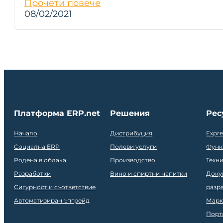
Прочети повече
08/02/2021
Платформа ERP.net
Решения
Рес
Начало
Дистрибуция
Expr
Социална ERP
Полеви услуги
Функ
Родена в облака
Производство
Техн
Разработки
Вино и спиртни напитки
Доку
Сигурност и съответствие
разр
Автоматизиран ъпгрейд
Марк
Порт