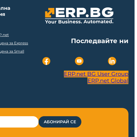
елна
ия
P.net
Последвайте ни
ена за Express
ена за Small
ERP.net BG User Group
ERP.net Global