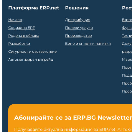
Платформа ERP.net
Решения
Рес
Начало
Дистрибуция
Expr
Социална ERP
Полеви услуги
Функ
Родена в облака
Производство
Техн
Разработки
Вино и спиртни напитки
Доку
Сигурност и съответствие
разр
Автоматизиран ъпгрейд
Марк
Порт
Подд
Проб
Проб
Абонирайте се за ERP.BG Newslette
Получавайте актуална информация за ERP.net, AI тех