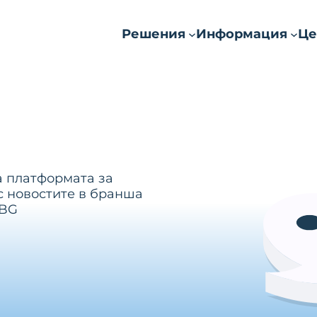
Решения
Информация
Це
а платформата за
с новостите в бранша
.BG