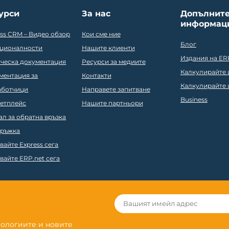
урси
За нас
Допълнит
информац
ess CRM – Видео обзор
Кои сме ние
Блог
ционалности
Нашите клиенти
Издания на ER
ическа документация
Ресурси за медиите
Калкулирайте ц
ментация за
Контакти
Калкулирайте ц
аботчици
Направете запитване
Business
етплейс
Нашите партньори
ал за обратна връзка
ръжка
вайте Express сега
вайте ERP.net сега
r
нологиите и новите