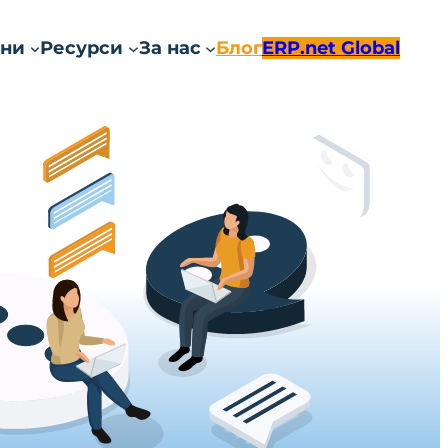
ни
Ресурси
За нас
Блог
ERP.net Global