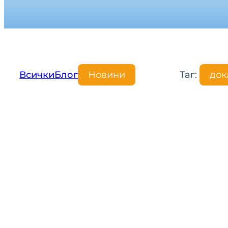
Всички
Блог
Новини
Таг:
док