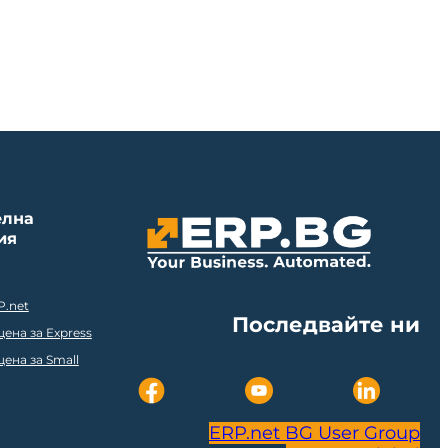
елна
ия
P.net
Последвайте ни
ена за Express
ена за Small
ERP.net BG User Group