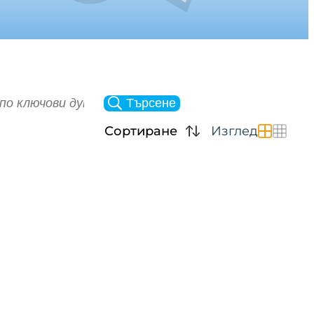
Търсене
Сортиране
Изглед