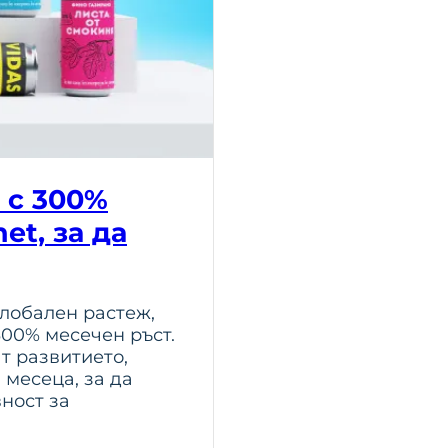
п с 300%
et, за да
глобален растеж,
300% месечен ръст.
т развитието,
 месеца, за да
вност за