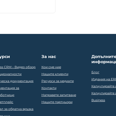
урси
За нас
Допълнит
информац
ess CRM – Видео обзор
Кои сме ние
Блог
ционалности
Нашите клиенти
Издания на ER
ическа документация
Ресурси за медиите
Калкулирайте ц
ментация за
Контакти
Калкулирайте ц
аботчици
Направете запитване
Business
етплейс
Нашите партньори
ал за обратна връзка
ръжка