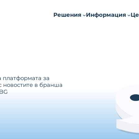
Решения
Информация
Це
а платформата за
с новостите в бранша
.BG