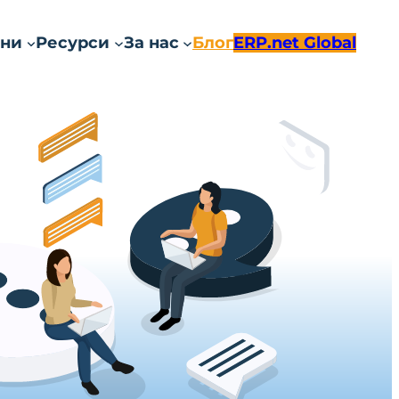
ни
Ресурси
За нас
Блог
ERP.net Global