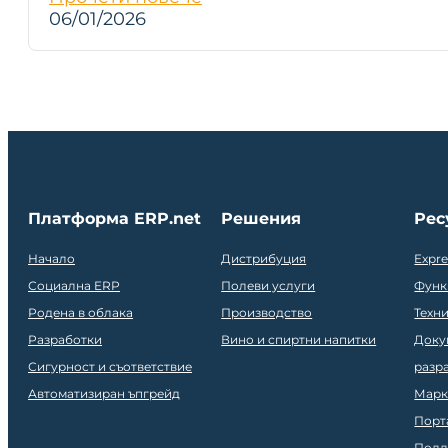
06/01/2026
Платформа ERP.net
Решения
Рес
Начало
Дистрибуция
Expr
Социална ERP
Полеви услуги
Функ
Родена в облака
Производство
Техн
Разработки
Вино и спиртни напитки
Доку
Сигурност и съответствие
разр
Автоматизиран ъпгрейд
Марк
Порт
Подд