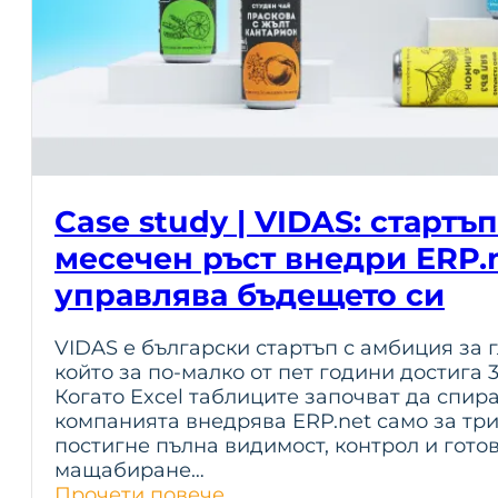
Case study | VIDAS: стартъ
месечен ръст внедри ERP.n
управлява бъдещето си
VIDAS е български стартъп с амбиция за 
който за по-малко от пет години достига 
Когато Excel таблиците започват да спира
компанията внедрява ERP.net само за три
постигне пълна видимост, контрол и гото
мащабиране…
Прочети повече