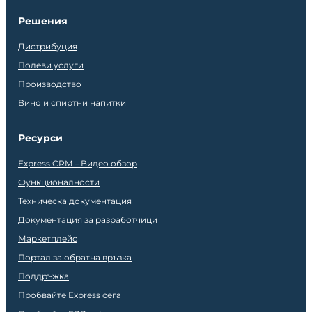
Решения
Дистрибуция
Полеви услуги
Производство
Вино и спиртни напитки
Ресурси
Express CRM – Видео обзор
Функционалности
Техническа документация
Документация за разработчици
Маркетплейс
Портал за обратна връзка
Поддръжка
Пробвайте Express сега