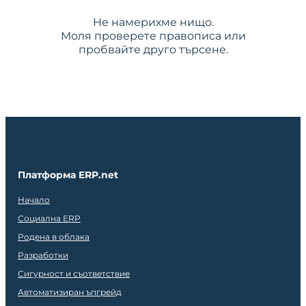
Не намерихме нищо.
Моля проверете правописа или
пробвайте друго търсене.
Платформа ERP.net
Начало
Социална ERP
Родена в облака
Разработки
Сигурност и съответствие
Автоматизиран ъпгрейд