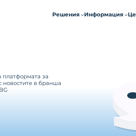
Решения
Информация
Це
а платформата за
с новостите в бранша
.BG