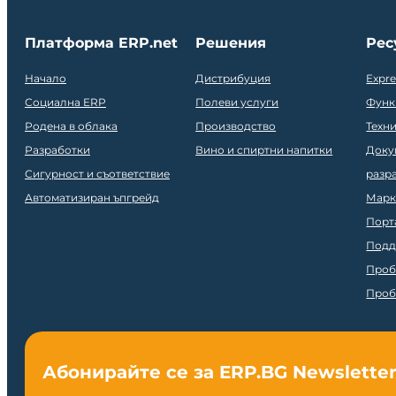
Платформа ERP.net
Решения
Рес
Начало
Дистрибуция
Expr
Социална ERP
Полеви услуги
Функ
Родена в облака
Производство
Техн
Разработки
Вино и спиртни напитки
Доку
Сигурност и съответствие
разр
Автоматизиран ъпгрейд
Марк
Порт
Подд
Проб
Проб
Абонирайте се за ERP.BG Newslette