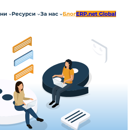
ни
Ресурси
За нас
Блог
ERP.net Global