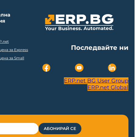
елна
ия
P.net
Последвайте ни
ена за Express
ена за Small
ERP.net BG User Group
ERP.net Global