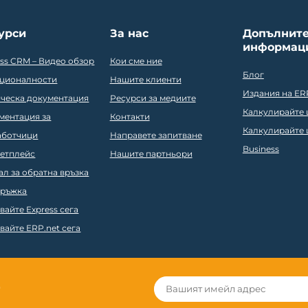
урси
За нас
Допълнит
информац
ess CRM – Видео обзор
Кои сме ние
Блог
ционалности
Нашите клиенти
Издания на ER
ическа документация
Ресурси за медиите
Калкулирайте ц
ментация за
Контакти
Калкулирайте ц
аботчици
Направете запитване
Business
етплейс
Нашите партньори
ал за обратна връзка
ръжка
вайте Express сега
вайте ERP.net сега
r