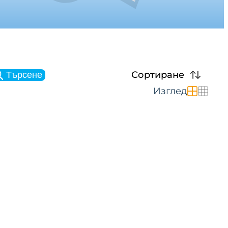
Сортиране
Търсене
Изглед