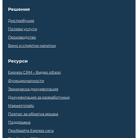
Решения
Дистрибуция
Полеви услуги
Производство
Вино и спиртни напитки
Ресурси
Express CRM – Видео обзор
Функционалности
Техническа документация
Документация за разработчици
Маркетплейс
Портал за обратна връзка
Поддръжка
Пробвайте Express сега