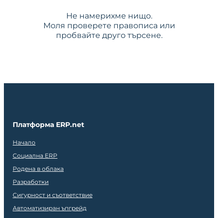
Не намерихме нищо.
Моля проверете правописа или
пробвайте друго търсене.
Платформа ERP.net
Начало
Социална ERP
Родена в облака
Разработки
Сигурност и съответствие
Автоматизиран ъпгрейд