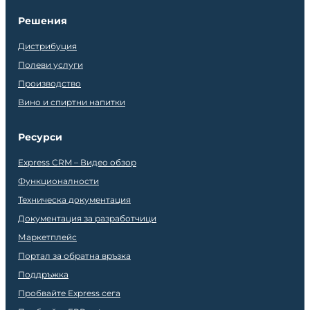
Решения
Дистрибуция
Полеви услуги
Производство
Вино и спиртни напитки
Ресурси
Express CRM – Видео обзор
Функционалности
Техническа документация
Документация за разработчици
Маркетплейс
Портал за обратна връзка
Поддръжка
Пробвайте Express сега