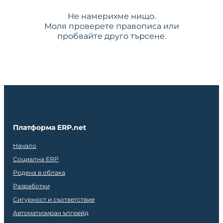
Не намерихме нищо.
Моля проверете правописа или
пробвайте друго търсене.
Платформа ERP.net
Начало
Социална ERP
Родена в облака
Разработки
Сигурност и съответствие
Автоматизиран ъпгрейд