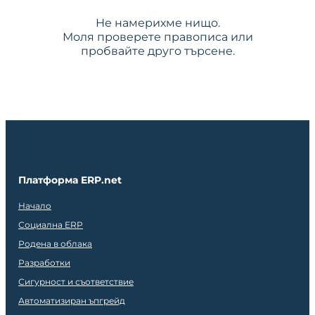
Не намерихме нищо.
Моля проверете правописа или
пробвайте друго търсене.
Платформа ERP.net
Начало
Социална ERP
Родена в облака
Разработки
Сигурност и съответствие
Автоматизиран ъпгрейд