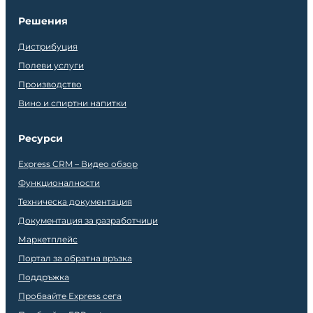
Решения
Дистрибуция
Полеви услуги
Производство
Вино и спиртни напитки
Ресурси
Express CRM – Видео обзор
Функционалности
Техническа документация
Документация за разработчици
Маркетплейс
Портал за обратна връзка
Поддръжка
Пробвайте Express сега