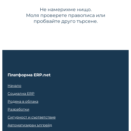
Не намерихме нищо.
Моля проверете правописа или
пробвайте друго търсене.
Платформа ERP.net
Начало
Социална ERP
Родена в облака
Разработки
Сигурност и съответствие
Автоматизиран ъпгрейд