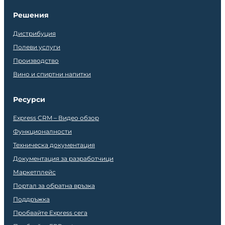
Решения
Дистрибуция
Полеви услуги
Производство
Вино и спиртни напитки
Ресурси
Express CRM – Видео обзор
Функционалности
Техническа документация
Документация за разработчици
Маркетплейс
Портал за обратна връзка
Поддръжка
Пробвайте Express сега