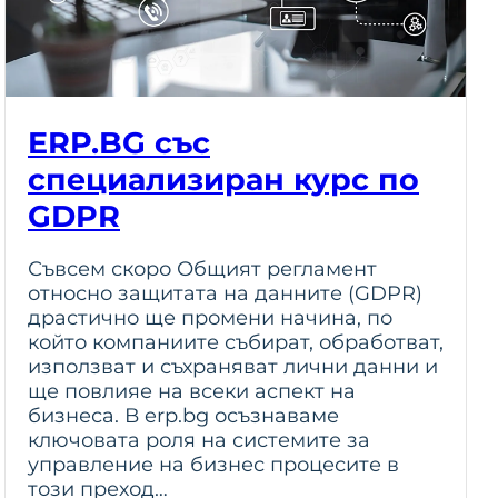
ERP.BG със
специализиран курс по
GDPR
Съвсем скоро Общият регламент
относно защитата на данните (GDPR)
драстично ще промени начина, по
който компаниите събират, обработват,
използват и съхраняват лични данни и
ще повлияе на всеки аспект на
бизнеса. В erp.bg осъзнаваме
ключовата роля на системите за
управление на бизнес процесите в
този преход…