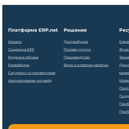
Платформа ERP.net
Решения
Рес
Начало
Дистрибуция
Expr
Социална ERP
Полеви услуги
Функ
Родена в облака
Производство
Техн
Разработки
Вино и спиртни напитки
Доку
Сигурност и съответствие
разр
Автоматизиран ъпгрейд
Марк
Порт
Подд
Проб
Проб