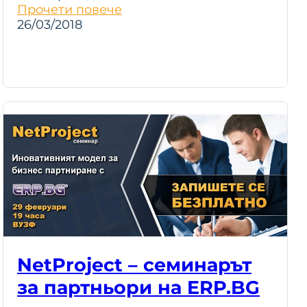
Прочети повече
26/03/2018
NetProject – семинарът
за партньори на ERP.BG