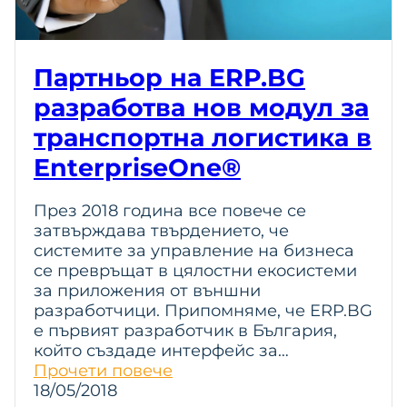
Партньор на ERP.BG
разработва нов модул за
транспортна логистика в
EnterpriseOne®
През 2018 година все повече се
затвърждава твърдението, че
системите за управление на бизнеса
се превръщат в цялостни екосистеми
за приложения от външни
разработчици. Припомняме, че ERP.BG
e първият разработчик в България,
който създаде интерфейс за…
Прочети повече
18/05/2018