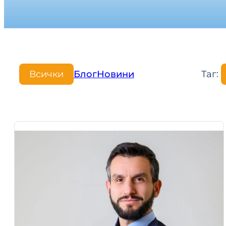
Всички
Блог
Новини
Таг: