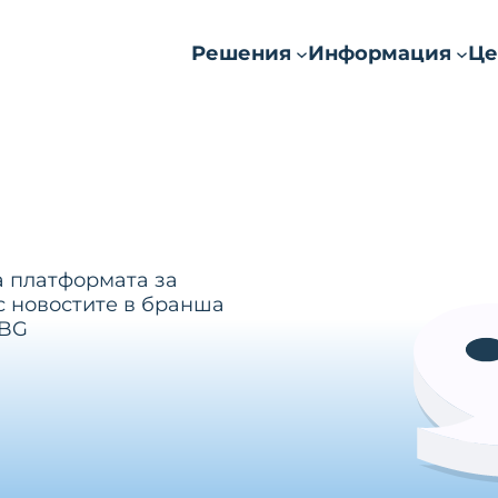
Решения
Информация
Це
а платформата за
с новостите в бранша
.BG