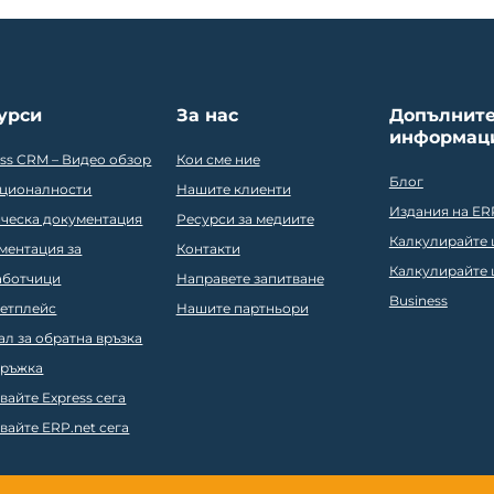
урси
За нас
Допълнит
информац
ess CRM – Видео обзор
Кои сме ние
Блог
ционалности
Нашите клиенти
Издания на ER
ическа документация
Ресурси за медиите
Калкулирайте ц
ментация за
Контакти
Калкулирайте ц
аботчици
Направете запитване
Business
етплейс
Нашите партньори
ал за обратна връзка
ръжка
вайте Express сега
вайте ERP.net сега