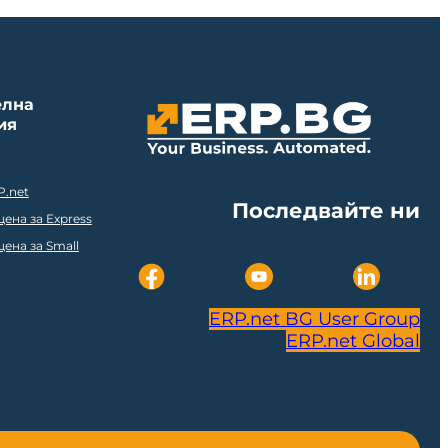
елна
ия
P.net
Последвайте ни
ена за Express
ена за Small
ERP.net BG User Group
ERP.net Global