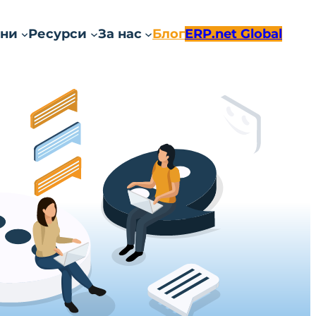
ни
Ресурси
За нас
Блог
ERP.net Global