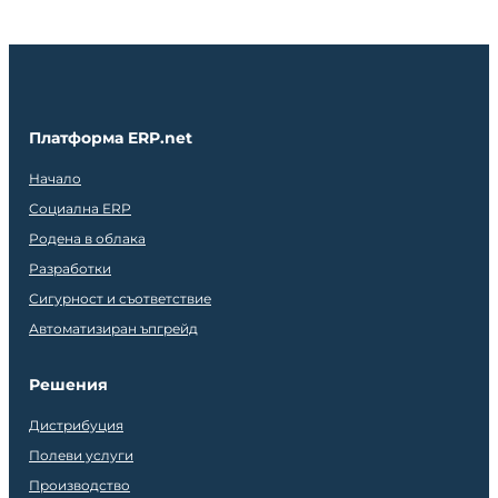
Платформа ERP.net
Начало
Социална ERP
Родена в облака
Разработки
Сигурност и съответствие
Автоматизиран ъпгрейд
Решения
Дистрибуция
Полеви услуги
Производство