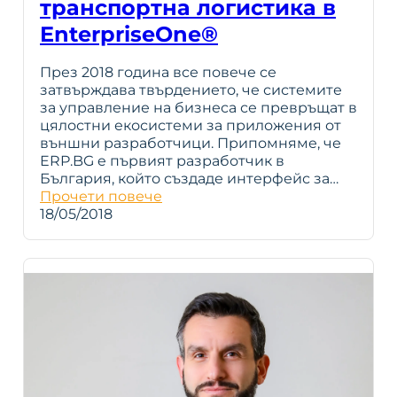
транспортна логистика в
EnterpriseOne®
През 2018 година все повече се
затвърждава твърдението, че системите
за управление на бизнеса се превръщат в
цялостни екосистеми за приложения от
външни разработчици. Припомняме, че
ERP.BG e първият разработчик в
България, който създаде интерфейс за…
Прочети повече
18/05/2018