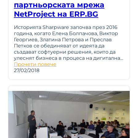
партньорската мрежа
NetProject на ERP.BG
Историята Sharpware започва през 2016
година, когато Елена Болпачова, Виктор
Георгиев, Златина Петрова и Преслав
Петков се обединяват от идеята да
създават софтуерни решения, които да
улеснят бизнеса в процеса на дигитална…
Прочети повече
27/02/2018