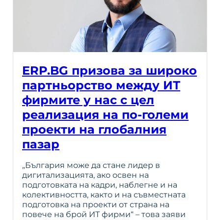
ERP.BG призова за широко
партньорство между ИТ
фирмите у нас с цел
реализация на по-големи
проекти на глобалния
пазар
„България може да стане лидер в
дигитализацията, ако освен на
подготовката на кадри, наблегне и на
колективността, както и на съвместната
подготовка на проекти от страна на
повече на брой ИТ фирми“ – това заяви