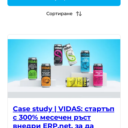
h
Сортиране
Case study | VIDAS: стартъп
с 300% месечен ръст
внедри ERP.net, за да