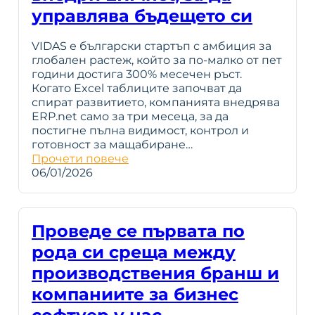
управлява бъдещето си
VIDAS е български стартъп с амбиция за
глобален растеж, който за по-малко от пет
години достига 300% месечен ръст.
Когато Excel таблиците започват да
спират развитието, компанията внедрява
ERP.net само за три месеца, за да
постигне пълна видимост, контрол и
готовност за мащабиране…
Прочети повече
06/01/2026
Проведе се първата по
рода си среща между
производствения бранш и
компаниите за бизнес