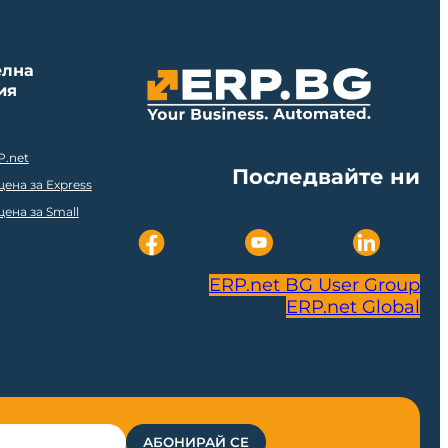
елна
ия
P.net
Последвайте ни
ена за Express
ена за Small
ERP.net BG User Group
ERP.net Global