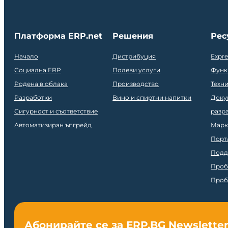
Платформа ERP.net
Решения
Рес
Начало
Дистрибуция
Expr
Социална ERP
Полеви услуги
Функ
Родена в облака
Производство
Техн
Разработки
Вино и спиртни напитки
Доку
Сигурност и съответствие
разр
Автоматизиран ъпгрейд
Марк
Порт
Подд
Проб
Проб
Абонирайте се за ERP.BG Newslette