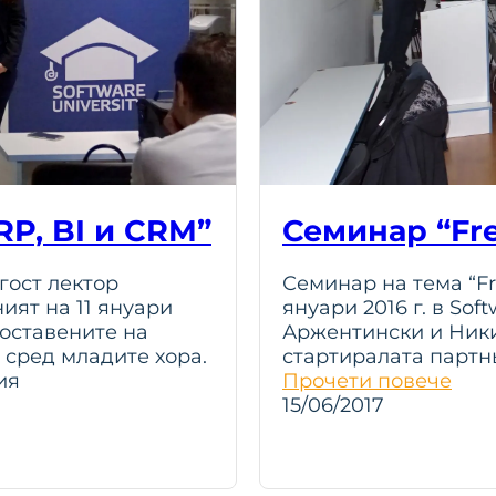
P, BI и CRM”
Семинар “Fre
гост лектор
Семинар на тема “Fr
ният на 11 януари
януари 2016 г. в Sof
Поставените на
Аржентински и Ники
 сред младите хора.
стартиралата партн
ия
Прочети повече
15/06/2017