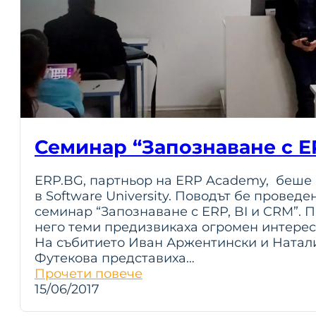
Семинар “Запознаване с ER
ERP.BG, партньор на ERP Academy, беше 
в Software University. Поводът бе проведе
семинар “Запознаване с ERP, BI и CRM”. 
него теми предизвикаха огромен интерес
На събитието Иван Аржентински и Натал
Футекова предстaвиха…
Прочети повече
15/06/2017