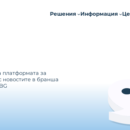
Решения
Информация
Це
а платформата за
с новостите в бранша
.BG