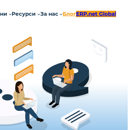
ни
Ресурси
За нас
Блог
ERP.net Global