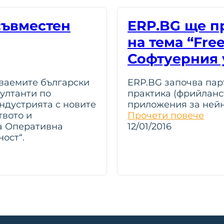
съвместен
ERP.BG ще п
на тема “Free
Софтуерния 
аваемите български
ERP.BG започва пар
султанти по
практика (фрийланс
ндустрията с новите
приложения за нейн
твото и
Прочети повече
а Оперативна
12/01/2016
ост“.