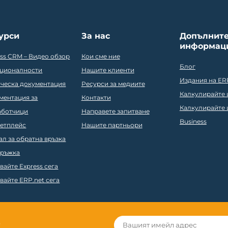
урси
За нас
Допълнит
информац
ess CRM – Видео обзор
Кои сме ние
Блог
ционалности
Нашите клиенти
Издания на ER
ическа документация
Ресурси за медиите
Калкулирайте ц
ментация за
Контакти
Калкулирайте ц
аботчици
Направете запитване
Business
етплейс
Нашите партньори
ал за обратна връзка
ръжка
вайте Express сега
вайте ERP.net сега
r