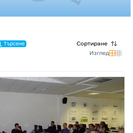
Сортиране
Търсене
Изглед