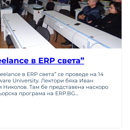
elance в ERP света”
eelance в ERP света” се проведе на 14
tware University. Лектори бяха Иван
 Николов. Там бе представена наскоро
ьорска програма на ERP.BG…