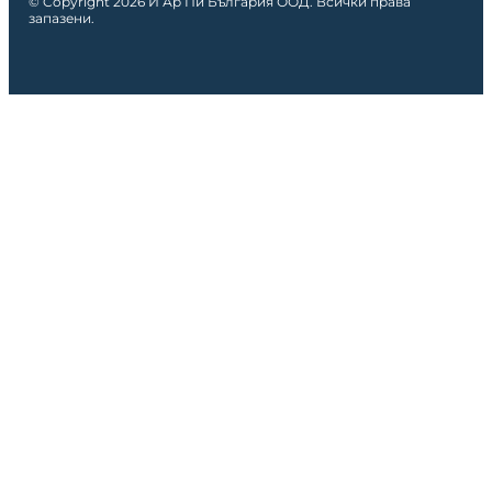
© Copyright 2026 И Ар Пи България ООД. Всички права
запазени.