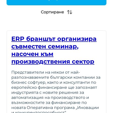
h
Сортиране
ERP браншът организира
съвместен семинар,
насочен към
производствения сектор
Представители на някои от най-
разпознаваемите български компании за
бизнес софтуер, както и консултанти по
европейско финансиране ще запознаят
индустрията с новите решения за
автоматизация на производството и
възможностите за финансиране по
новата Оперативна програма „Иновации
и конкурентоспособност“.