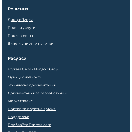
Решения
Дистрибуция
Полеви услуги
Производство
Вино и спиртни напитки
Ресурси
Express CRM – Видео обзор
Функционалности
Техническа документация
Документация за разработчици
Маркетплейс
Портал за обратна връзка
Поддръжка
Пробвайте Express сега