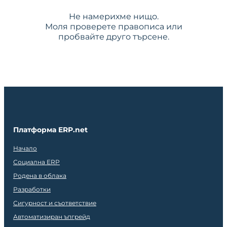
Не намерихме нищо.
Моля проверете правописа или
пробвайте друго търсене.
Платформа ERP.net
Начало
Социална ERP
Родена в облака
Разработки
Сигурност и съответствие
Автоматизиран ъпгрейд