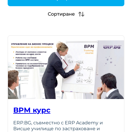
h
Сортиране
BPM курс
ERP.BG, съвместно с ERP Academy и
Висше училище по застраховане и