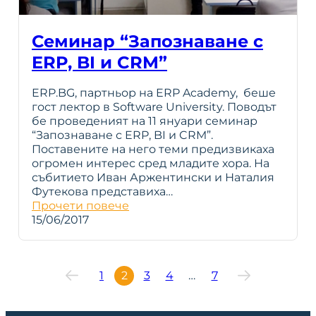
Семинар “Запознаване с
ERP, BI и CRM”
ERP.BG, партньор на ERP Academy, беше
гост лектор в Software University. Поводът
бе проведеният на 11 януари семинар
“Запознаване с ERP, BI и CRM”.
Поставените на него теми предизвикаха
огромен интерес сред младите хора. На
събитието Иван Аржентински и Наталия
Футекова предстaвиха…
Прочети повече
15/06/2017
1
2
3
4
…
7