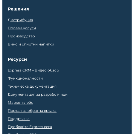
Решения
Дистрибуция
Полеви услуги
Производство
Вино и спиртни напитки
Ресурси
Express CRM – Видео обзор
Функционалности
Техническа документация
Документация за разработчици
Маркетплейс
Портал за обратна връзка
Поддръжка
Пробвайте Express сега