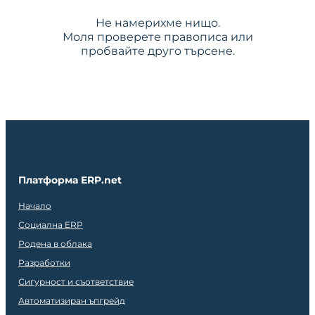
Не намерихме нищо.
Моля проверете правописа или
пробвайте друго търсене.
Платформа ERP.net
Начало
Социална ERP
Родена в облака
Разработки
Сигурност и съответствие
Автоматизиран ъпгрейд