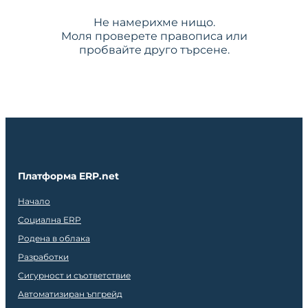
Не намерихме нищо.
Моля проверете правописа или
пробвайте друго търсене.
Платформа ERP.net
Начало
Социална ERP
Родена в облака
Разработки
Сигурност и съответствие
Автоматизиран ъпгрейд