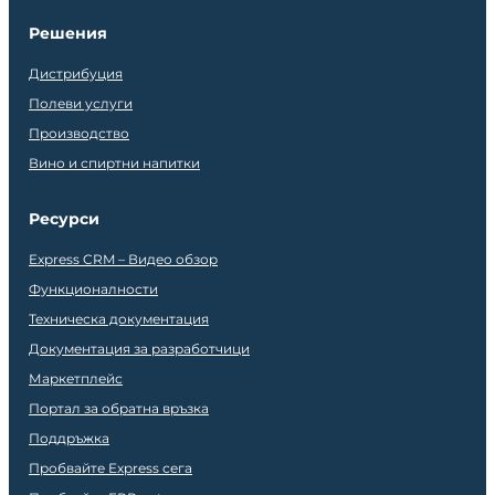
Решения
Дистрибуция
Полеви услуги
Производство
Вино и спиртни напитки
Ресурси
Express CRM – Видео обзор
Функционалности
Техническа документация
Документация за разработчици
Маркетплейс
Портал за обратна връзка
Поддръжка
Пробвайте Express сега