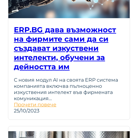
ERP.BG дава възможност
на фирмите сами да си
създават изкуствени
интелекти, обучени за
дейността им
С новия модул AI на своята ERP система
компанията включва пълноценно
изкуствения интелект във фирмената
комуникация…
Прочети повече
25/10/2023