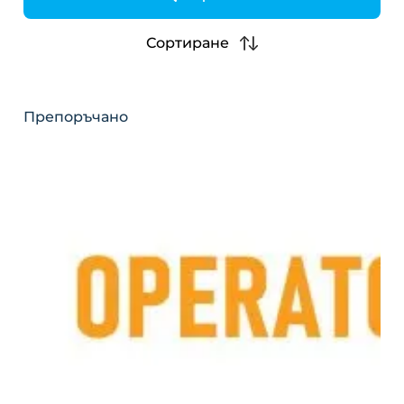
h
Сортиране
Препоръчано