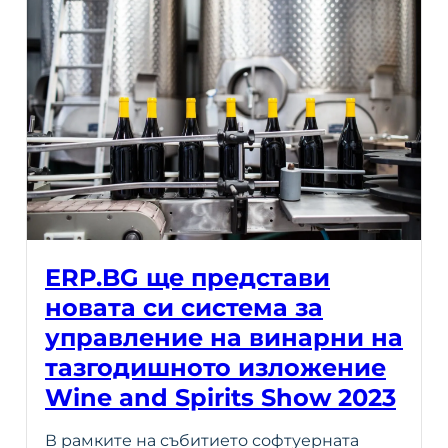
ERP.BG ще представи
новата си система за
управление на винарни на
тазгодишното изложение
Wine and Spirits Show 2023
В рамките на събитието софтуерната