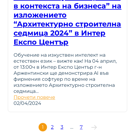
в контекста на бизнеса” на
изложението
“Архитектурно строителна
седмица 2024” в Интер
Експо Център
Обучение на изкуствен интелект на
естествен език – вижте как! На 04 април,
от 13:00ч в Интер Експо Център г-н
Аржентински ще демонстрира AI във
фирмения софтуер по време на
изложението Архитектурно строителна
седмица…
Прочети повече
02/04/2024
1
2
3
…
7