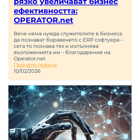
рязко увеличават бизнес
ефективността:
OPERATOR.net
Вече няма нужда служителите в бизнеса
да познават боравенето с ERP софтуера –
сега то познава тях и изпълнява
възложенията им – благодарение на
Operator.net
Прочети повече
10/02/2026