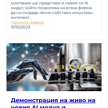
компания ще представи и новия си AI
модул, който позволява на всяка фирма
да си създаде лесно собствен изкуствен
интелект…
Прочети повече
31/10/2023
Демонстрация на живо на
новия AI модул и