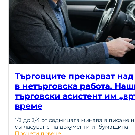
Търговците прекарват над
в нетърговска работа. Наш
търговски асистент им „вр
време
1/3 до 3/4 от седмицата минава в писане н
съгласуване на документи и “бумащина”
Прочети повече