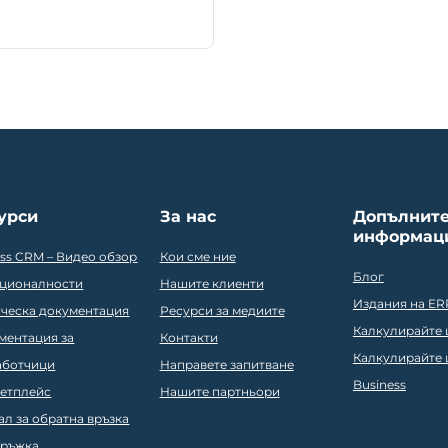
урси
За нас
Допълнит
информац
ess CRM – Видео обзор
Кои сме ние
Блог
ционалности
Нашите клиенти
Издания на ER
ическа документация
Ресурси за медиите
Калкулирайте ц
ментация за
Контакти
Калкулирайте ц
аботчици
Направете запитване
Business
етплейс
Нашите партньори
ал за обратна връзка
ръжка