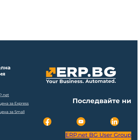
елна
ия
P.net
Последвайте ни
ена за Express
ена за Small
ERP.net BG User Group