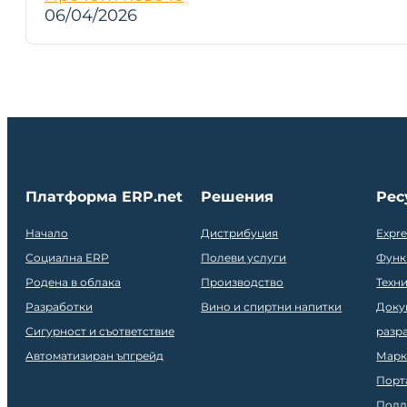
06/04/2026
Платформа ERP.net
Решения
Рес
Начало
Дистрибуция
Expr
Социална ERP
Полеви услуги
Функ
Родена в облака
Производство
Техн
Разработки
Вино и спиртни напитки
Доку
Сигурност и съответствие
разр
Автоматизиран ъпгрейд
Марк
Порт
Подд