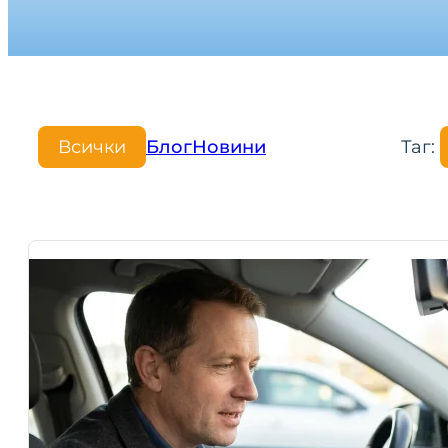
Всички
Блог
Новини
Таг: