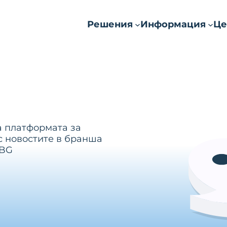
Решения
Информация
Це
а платформата за
с новостите в бранша
.BG