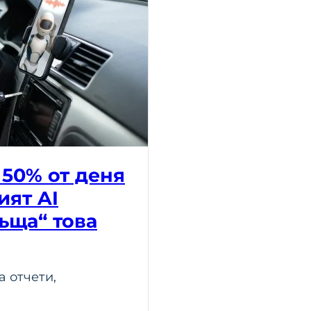
 50% от деня
ият AI
ъща“ това
а отчети,