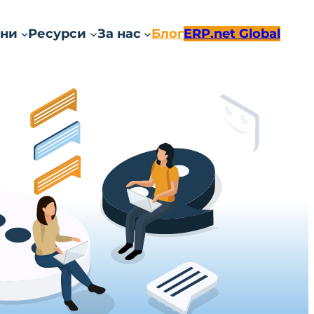
ни
Ресурси
За нас
Блог
ERP.net Global