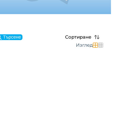
Сортиране
Търсене
Изглед