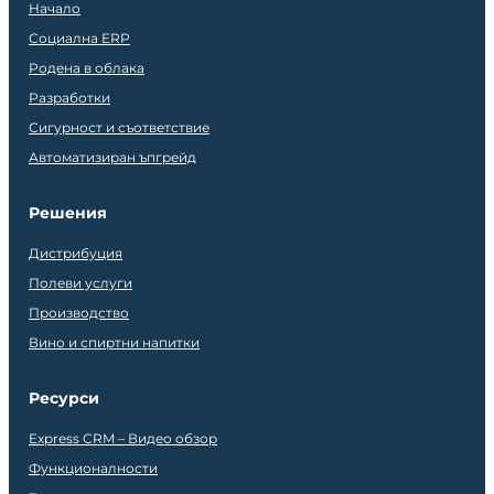
Начало
Социална ERP
Родена в облака
Разработки
Сигурност и съответствие
Автоматизиран ъпгрейд
Решения
Дистрибуция
Полеви услуги
Производство
Вино и спиртни напитки
Ресурси
Express CRM – Видео обзор
Функционалности