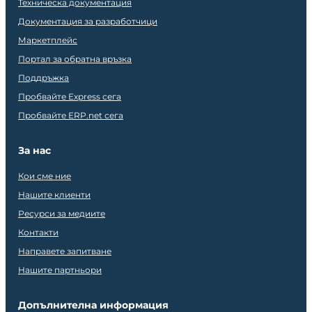
Техническа документация
Документация за разработчици
Маркетплейс
Портал за обратна връзка
Поддръжка
Пробвайте Express сега
Пробвайте ERP.net сега
За нас
Кои сме ние
Нашите клиенти
Ресурси за медиите
Контакти
Направете запитване
Нашите партньори
Допълнителна информация