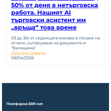
50% от деня в нетърговска
работа. Нашият AI
търговски асистент им
„връща“ това време
1/3 до 3/4 от седмицата минава в писане на
отчети, съгласуване на документи и
“бумащина”
Прочети повече
06/04/2026
Платформа ERP.net