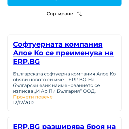
h
Сортиране
Софтуерната компания
Алое Ко се преименува на
ERP.BG
Българската софтуерна компания Алое Ко
обяви новото си име – ERP.BG. На
български език наименованието се
изписва „И Ар Пи България“ ООД.
Прочети повече
12/12/2012
ERP.BG разширява броя на