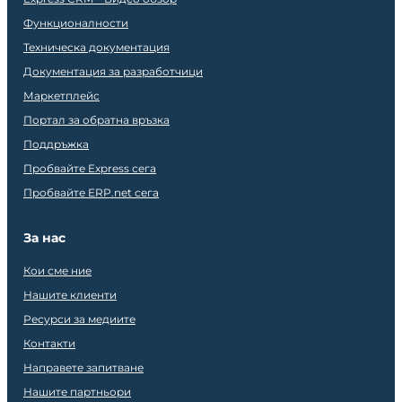
Функционалности
Техническа документация
Документация за разработчици
Маркетплейс
Портал за обратна връзка
Поддръжка
Пробвайте Express сега
Пробвайте ERP.net сега
За нас
Кои сме ние
Нашите клиенти
Ресурси за медиите
Контакти
Направете запитване
Нашите партньори