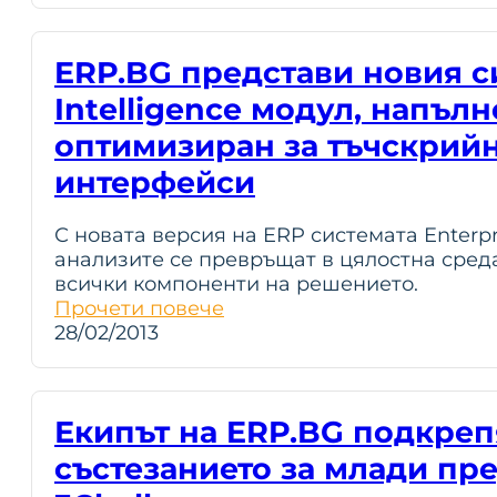
ERP.BG представи новия с
Intelligence модул, напълн
оптимизиран за тъчскрий
интерфейси
С новата версия на ERP системата Enterp
анализите се превръщат в цялостна среда
всички компоненти на решението.
Прочети повече
28/02/2013
Екипът на ERP.BG подкреп
състезанието за млади п