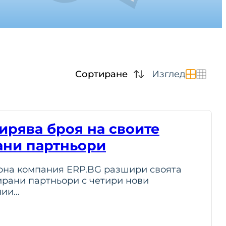
Сортиране
Изглед
ирява броя на своите
ни партньори
рна компания ERP.BG разшири своята
рани партньори с четири нови
нии…