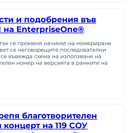
сти и подобрения във
1 на EnterpriseOne®
атък се променя начинът на номериране
авят се неговорeщите последователни
 се въвежда схема на използване на
телен номер на версията в рамките на
репя благотворителен
 концерт на 119 СОУ