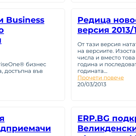
и Business
Редица ново
о
версия 2013/
н
От тази версия нат
на версиите. Изост
числа и вместо това
riseOne® бизнес
година и последова
, достъпна във
годината…
Прочети повече
20/03/2013
я
ERP.BG подк
редприемачи
Великденски