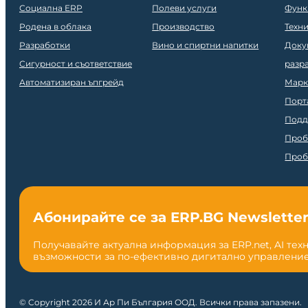
Социална ERP
Полеви услуги
Функ
Родена в облака
Производство
Техн
Разработки
Вино и спиртни напитки
Доку
Сигурност и съответствие
разр
Автоматизиран ъпгрейд
Марк
Порт
Подд
Проб
Проб
Абонирайте се за ERP.BG Newslette
Получавайте актуална информация за ERP.net, AI тех
възможности за по-ефективно дигитално управление
© Copyright 2026 И Ар Пи България ООД. Всички права запазени.