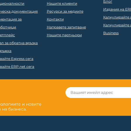
Блог
ционалности
Нашите клиенти
Издания на ER
ическа документация
Ресурси за медиите
Калкулирайте ц
ментация за
Контакти
Калкулирайте ц
аботчици
Направете запитване
Business
етплейс
Нашите партньори
ал за обратна връзка
ръжка
вайте Express сега
вайте ERP.net сега
r
нологиите и новите
 на бизнеса.