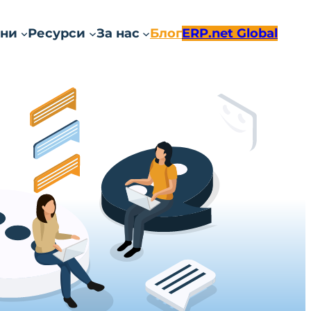
ни
Ресурси
За нас
Блог
ERP.net Global