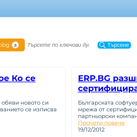
S
pbg
Търсене
✕
e
a
r
c
е Ко се
ERP.BG разш
h
сертифицира
 обяви новото си
Българската софтуе
ованието се изписва
мрежа от сертифици
партньорски компа
Прочети повече
19/12/2012