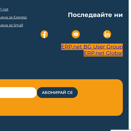
P.net
Последвайте ни
ена за Express
ена за Small
ERP.net BG User Group
ERP.net Global