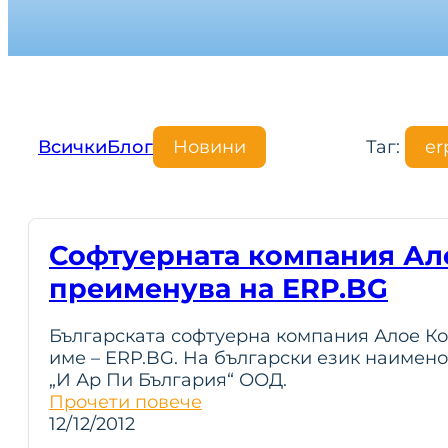
Всички
Блог
Новини
Таг:
er
Софтуерната компания Ало
преименува на ERP.BG
Българската софтуерна компания Алое Ко
име – ERP.BG. На български език наимен
„И Ар Пи България“ ООД.
Прочети повече
12/12/2012