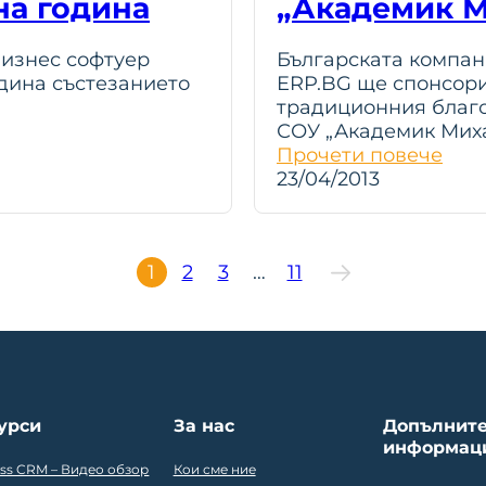
на година
„Академик М
бизнес софтуер
Българската компан
дина състезанието
ERP.BG ще спонсори
традиционния благо
СОУ „Академик Мих
Прочети повече
23/04/2013
1
2
3
…
11
урси
За нас
Допълнит
информац
ess CRM – Видео обзор
Кои сме ние