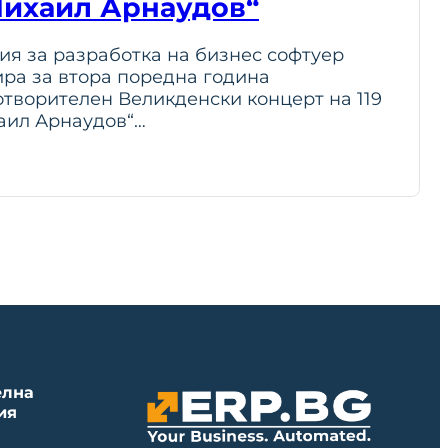
ихаил Арнаудов“
ия за разработка на бизнес софтуер
ра за втора поредна година
творителен Великденски концерт на 119
аил Арнаудов“…
елна
ия