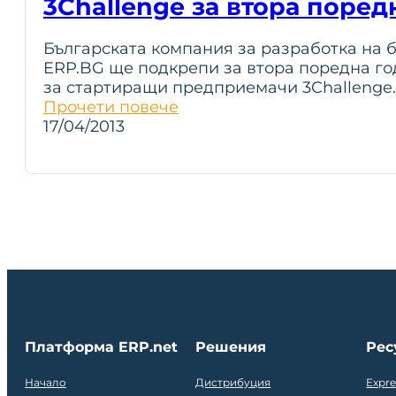
3Challenge за втора поред
Българската компания за разработка на 
ERP.BG ще подкрепи за втора поредна го
за стартиращи предприемачи 3Challenge.
Прочети повече
17/04/2013
Платформа ERP.net
Решения
Рес
Начало
Дистрибуция
Expr