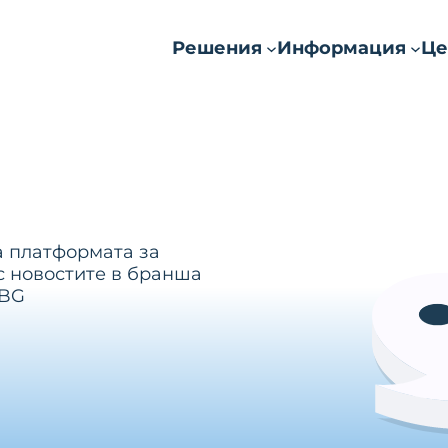
Решения
Информация
Це
а платформата за
с новостите в бранша
.BG