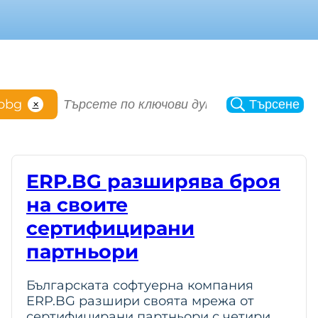
S
pbg
Търсене
✕
e
a
r
c
ERP.BG разширява броя
h
на своите
сертифицирани
партньори
Българската софтуерна компания
ERP.BG разшири своята мрежа от
сертифицирани партньори с четири