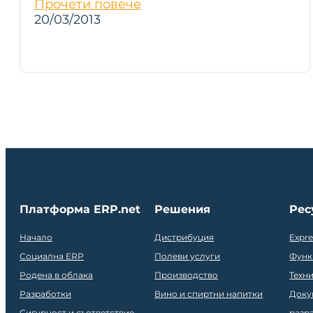
Прочети повече
20/03/2013
Платформа ERP.net
Решения
Рес
Начало
Дистрибуция
Expr
Социална ERP
Полеви услуги
Функ
Родена в облака
Производство
Техн
Разработки
Вино и спиртни напитки
Доку
Сигурност и съответствие
разр