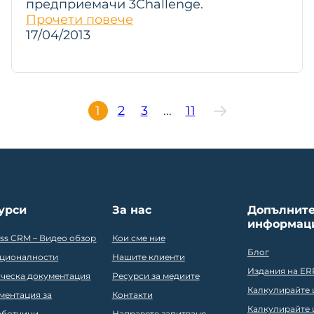
предприемачи 3Challenge.
Прочети повече
17/04/2013
1
2
3
…
11
урси
За нас
Допълнит
информац
ess CRM – Видео обзор
Кои сме ние
Блог
ционалности
Нашите клиенти
Издания на ER
ическа документация
Ресурси за медиите
Калкулирайте ц
ментация за
Контакти
Калкулирайте ц
аботчици
Направете запитване