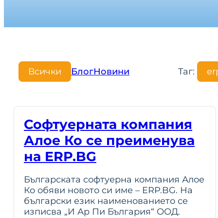
Всички
Блог
Новини
Таг:
er
Софтуерната компания
Алое Ко се преименува
на ERP.BG
Българската софтуерна компания Алое
Ко обяви новото си име – ERP.BG. На
български език наименованието се
изписва „И Ар Пи България“ ООД.