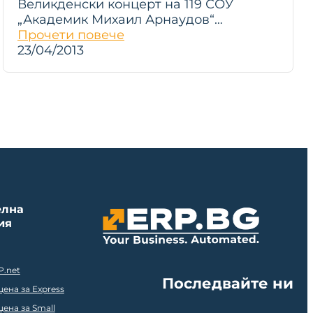
Великденски концерт на 119 СОУ
„Академик Михаил Арнаудов“…
Прочети повече
23/04/2013
елна
ия
P.net
Последвайте ни
ена за Express
ена за Small