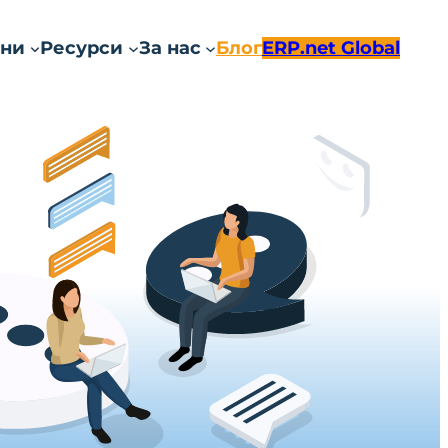
ни
Ресурси
За нас
Блог
ERP.net Global