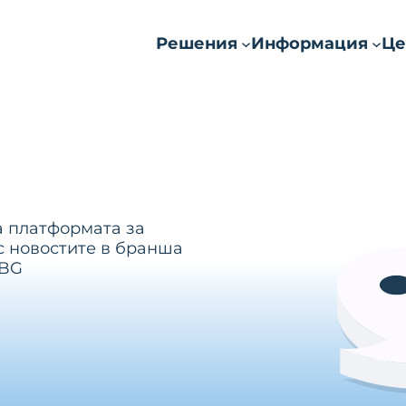
Решения
Информация
Це
а платформата за
с новостите в бранша
.BG