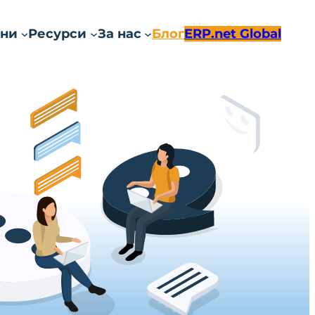
ни
Ресурси
За нас
Блог
ERP.net Global