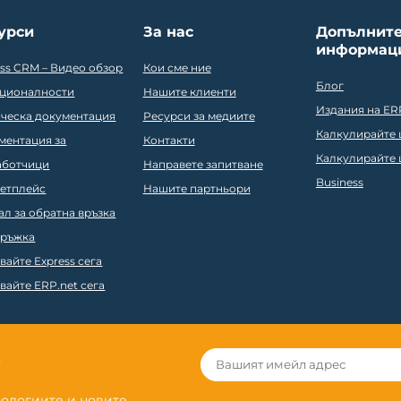
урси
За нас
Допълнит
информац
ess CRM – Видео обзор
Кои сме ние
Блог
ционалности
Нашите клиенти
Издания на ER
ическа документация
Ресурси за медиите
Калкулирайте ц
ментация за
Контакти
Калкулирайте ц
аботчици
Направете запитване
Business
етплейс
Нашите партньори
ал за обратна връзка
ръжка
вайте Express сега
вайте ERP.net сега
r
нологиите и новите