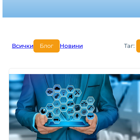
Всички
Блог
Новини
Таг: