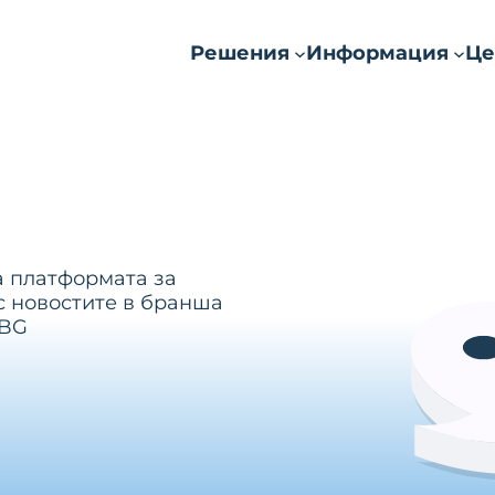
Решения
Информация
Це
а платформата за
с новостите в бранша
.BG