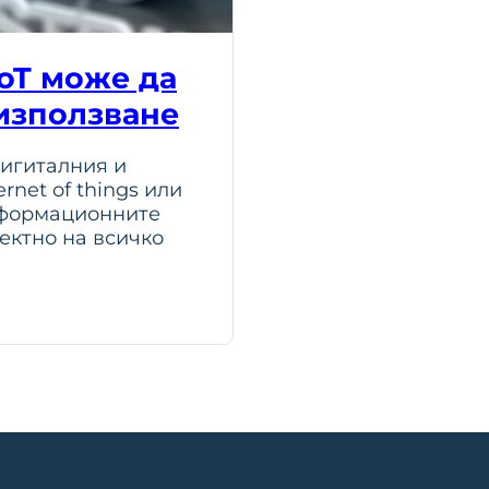
IoT може да
 използване
дигиталния и
rnet of things или
нформационните
ектно на всичко