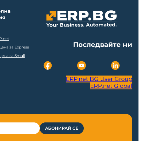
елна
ия
P.net
Последвайте ни
ена за Express
ена за Small
ERP.net BG User Group
ERP.net Global