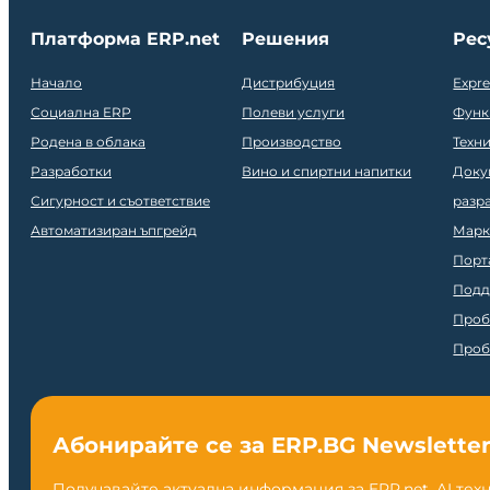
Платформа ERP.net
Решения
Рес
Начало
Дистрибуция
Expr
Социална ERP
Полеви услуги
Функ
Родена в облака
Производство
Техн
Разработки
Вино и спиртни напитки
Доку
Сигурност и съответствие
разр
Автоматизиран ъпгрейд
Марк
Порт
Подд
Проб
Проб
Абонирайте се за ERP.BG Newslette
Получавайте актуална информация за ERP.net, AI тех