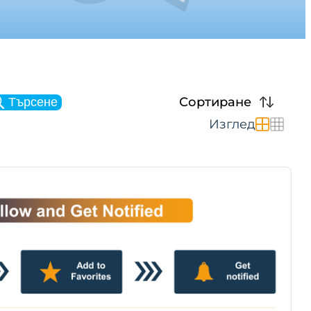
Сортиране
Търсене
Изглед