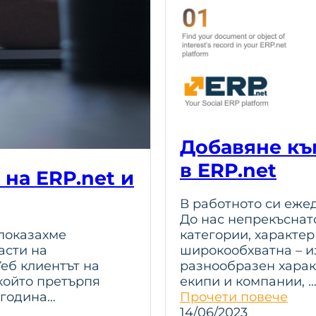
Добавяне къ
в ERP.net
на ERP.net и
В работното си еже
До нас непрекъснат
категории, характер
 показахме
широкообхватна – и
асти на
разнообразен харак
еб клиентът на
екипи и компании, 
 който претърпя
Прочети повече
 година…
14/06/2023