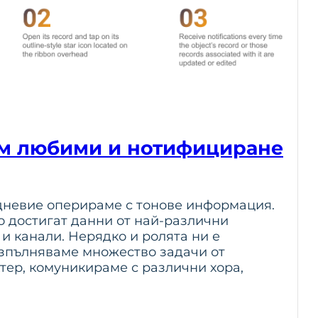
м любими и нотифициране
дневие оперираме с тонове информация.
о достигат данни от най-различни
 и канали. Нерядко и ролята ни е
зпълняваме множество задачи от
тер, комуникираме с различни хора,
…