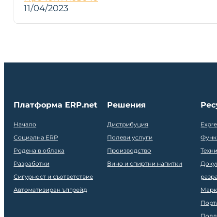
11/04/2023
Платформа ERP.net
Решения
Рес
Начало
Дистрибуция
Expr
Социална ERP
Полеви услуги
Функ
Родена в облака
Производство
Техн
Разработки
Вино и спиртни напитки
Доку
Сигурност и съответствие
разр
Автоматизиран ъпгрейд
Марк
Порт
Подд