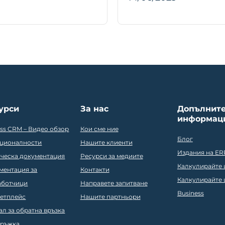
урси
За нас
Допълнит
информац
ess CRM – Видео обзор
Кои сме ние
Блог
ционалности
Нашите клиенти
Издания на ER
ическа документация
Ресурси за медиите
Калкулирайте ц
ментация за
Контакти
Калкулирайте ц
аботчици
Направете запитване
Business
етплейс
Нашите партньори
ал за обратна връзка
ръжка