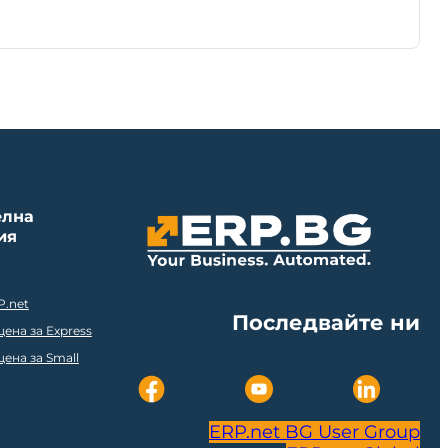
елна
ия
P.net
Последвайте ни
ена за Express
ена за Small
ERP.net BG User Group