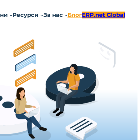
ни
Ресурси
За нас
Блог
ERP.net Global