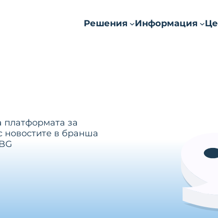
Решения
Информация
Це
а платформата за
с новостите в бранша
.BG