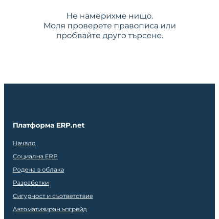
Не намерихме нищо.
Моля проверете правописа или
пробвайте друго търсене.
Платформа ERP.net
Начало
Социална ERP
Родена в облака
Разработки
Сигурност и съответствие
Автоматизиран ъпгрейд