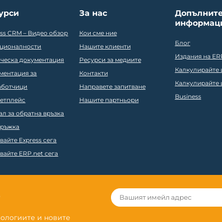
урси
За нас
Допълнит
информац
ess CRM – Видео обзор
Кои сме ние
Блог
ционалности
Нашите клиенти
Издания на ER
ическа документация
Ресурси за медиите
Калкулирайте ц
ментация за
Контакти
Калкулирайте ц
аботчици
Направете запитване
Business
етплейс
Нашите партньори
ал за обратна връзка
ръжка
вайте Express сега
вайте ERP.net сега
r
нологиите и новите