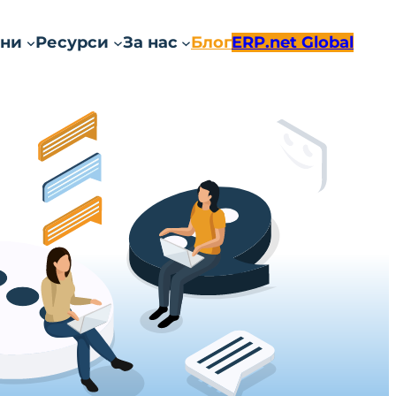
ни
Ресурси
За нас
Блог
ERP.net Global