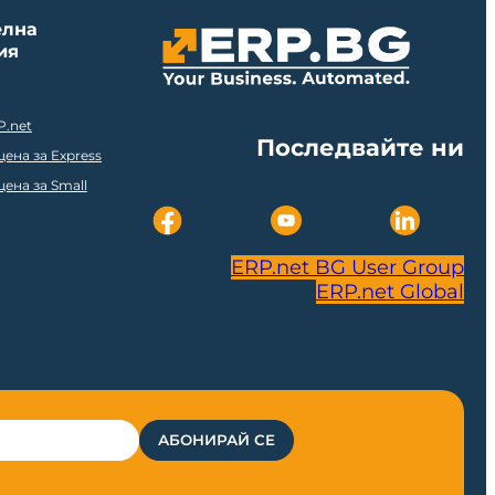
елна
ия
P.net
Последвайте ни
ена за Express
ена за Small
ERP.net BG User Group
ERP.net Global