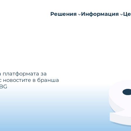
Решения
Информация
Це
а платформата за
с новостите в бранша
.BG