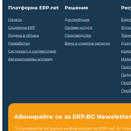
Платформа ERP.net
Решения
Рес
Начало
Дистрибуция
Expr
Социална ERP
Полеви услуги
Функ
Родена в облака
Производство
Техн
Разработки
Вино и спиртни напитки
Доку
Сигурност и съответствие
разр
Автоматизиран ъпгрейд
Марк
Порт
Подд
Проб
Проб
Абонирайте се за ERP.BG Newslette
Получавайте актуална информация за ERP.net, AI тех